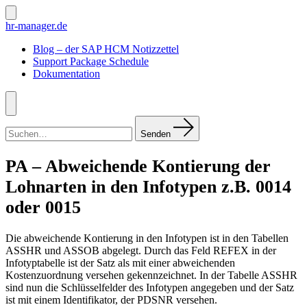
Zum
Inhalt
Suche
hr-manager.de
ein-/ausblenden
springen
Blog – der SAP HCM Notizzettel
Support Package Schedule
Dokumentation
Menü
Suchen
nach:
Senden
PA – Abweichende Kontierung der
Lohnarten in den Infotypen z.B. 0014
oder 0015
Die abweichende Kontierung in den Infotypen ist in den Tabellen
ASSHR und ASSOB abgelegt. Durch das Feld REFEX in der
Infotyptabelle ist der Satz als mit einer abweichenden
Kostenzuordnung versehen gekennzeichnet. In der Tabelle ASSHR
sind nun die Schlüsselfelder des Infotypen angegeben und der Satz
ist mit einem Identifikator, der PDSNR versehen.