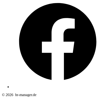
F
i
e
n
T
© 2026
hr-manager.de