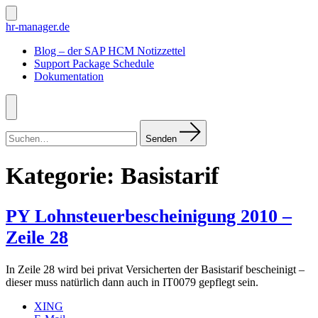
Zum
Inhalt
Suche
hr-manager.de
ein-/ausblenden
springen
Blog – der SAP HCM Notizzettel
Support Package Schedule
Dokumentation
Menü
Suchen
nach:
Senden
Kategorie:
Basistarif
PY Lohnsteuerbescheinigung 2010 –
Zeile 28
In Zeile 28 wird bei privat Versicherten der Basistarif bescheinigt –
dieser muss natürlich dann auch in IT0079 gepflegt sein.
XING