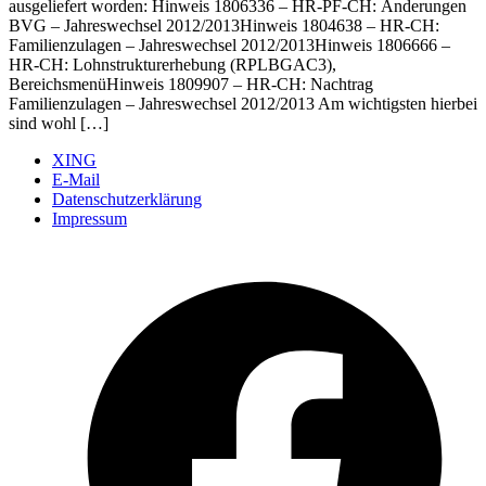
ausgeliefert worden: Hinweis 1806336 – HR-PF-CH: Änderungen
BVG – Jahreswechsel 2012/2013Hinweis 1804638 – HR-CH:
Familienzulagen – Jahreswechsel 2012/2013Hinweis 1806666 –
HR-CH: Lohnstrukturerhebung (RPLBGAC3),
BereichsmenüHinweis 1809907 – HR-CH: Nachtrag
Familienzulagen – Jahreswechsel 2012/2013 Am wichtigsten hierbei
sind wohl […]
XING
E-Mail
Datenschutzerklärung
Impressum
Ö
F
i
e
n
T