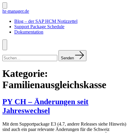
Zum
Inhalt
Suche
hr-manager.de
ein-/ausblenden
springen
Blog – der SAP HCM Notizzettel
Support Package Schedule
Dokumentation
Menü
Suchen
nach:
Senden
Kategorie:
Familienausgleichskasse
PY CH – Änderungen seit
Jahreswechsel
Mit dem Supportpackage E3 (4.7, andere Releases siehe Hinweis)
sind auch ein paar relevante Änderungen für die Schweiz