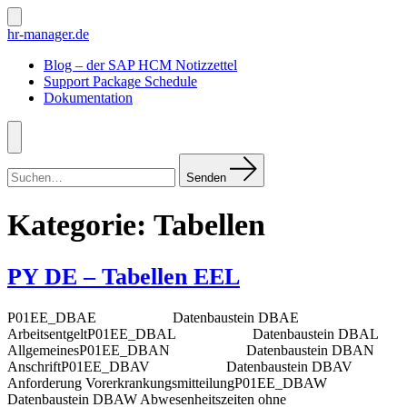
Zum
Inhalt
Suche
hr-manager.de
ein-/ausblenden
springen
Blog – der SAP HCM Notizzettel
Support Package Schedule
Dokumentation
Menü
Suchen
nach:
Senden
Kategorie:
Tabellen
PY DE – Tabellen EEL
P01EE_DBAE Datenbaustein DBAE
ArbeitsentgeltP01EE_DBAL Datenbaustein DBAL
AllgemeinesP01EE_DBAN Datenbaustein DBAN
AnschriftP01EE_DBAV Datenbaustein DBAV
Anforderung VorerkrankungsmitteilungP01EE_DBAW
Datenbaustein DBAW Abwesenheitszeiten ohne