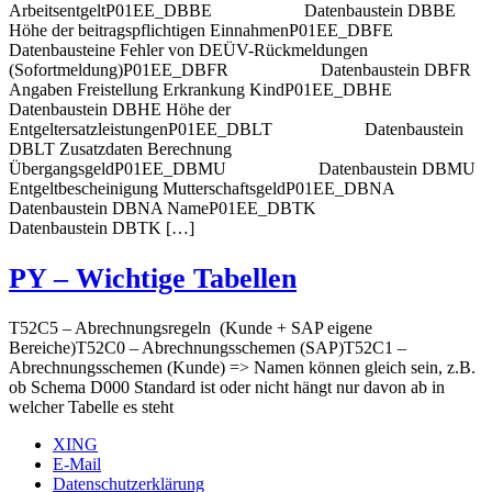
ArbeitsentgeltP01EE_DBBE Datenbaustein DBBE
Höhe der beitragspflichtigen EinnahmenP01EE_DBFE
Datenbausteine Fehler von DEÜV-Rückmeldungen
(Sofortmeldung)P01EE_DBFR Datenbaustein DBFR
Angaben Freistellung Erkrankung KindP01EE_DBHE
Datenbaustein DBHE Höhe der
EntgeltersatzleistungenP01EE_DBLT Datenbaustein
DBLT Zusatzdaten Berechnung
ÜbergangsgeldP01EE_DBMU Datenbaustein DBMU
Entgeltbescheinigung MutterschaftsgeldP01EE_DBNA
Datenbaustein DBNA NameP01EE_DBTK
Datenbaustein DBTK […]
PY – Wichtige Tabellen
T52C5 – Abrechnungsregeln (Kunde + SAP eigene
Bereiche)T52C0 – Abrechnungsschemen (SAP)T52C1 –
Abrechnungsschemen (Kunde) => Namen können gleich sein, z.B.
ob Schema D000 Standard ist oder nicht hängt nur davon ab in
welcher Tabelle es steht
XING
E-Mail
Datenschutzerklärung