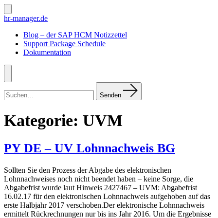
Zum
Inhalt
Suche
hr-manager.de
ein-/ausblenden
springen
Blog – der SAP HCM Notizzettel
Support Package Schedule
Dokumentation
Menü
Suchen
nach:
Senden
Kategorie:
UVM
PY DE – UV Lohnnachweis BG
Sollten Sie den Prozess der Abgabe des elektronischen
Lohnnachweises noch nicht beendet haben – keine Sorge, die
Abgabefrist wurde laut Hinweis 2427467 – UVM: Abgabefrist
16.02.17 für den elektronischen Lohnnachweis aufgehoben auf das
erste Halbjahr 2017 verschoben.Der elektronische Lohnnachweis
ermittelt Rückrechnungen nur bis ins Jahr 2016. Um die Ergebnisse