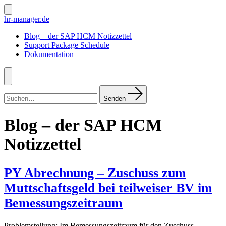
Zum
Inhalt
Suche
hr-manager.de
ein-/ausblenden
springen
Blog – der SAP HCM Notizzettel
Support Package Schedule
Dokumentation
Menü
Suchen
nach:
Senden
Blog – der SAP HCM
Notizzettel
PY Abrechnung – Zuschuss zum
Muttschaftsgeld bei teilweiser BV im
Bemessungszeitraum
Problemstellung: Im Bemessungszeitraum für den Zuschuss