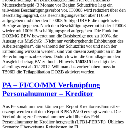
Mutterschaftsgeld (3 Monate vor Beginn Schutzfrist) liegt ein
teilweises Beschäftigungsverbot vor. IT0008 wird reduziert über den
Beschäftigungsgrad, das Beschäftigungsverbot über IT0597
aufgegeben und über den IT0008 Subtyp DBVE die ungekürzten
Bezüge aufgegeben. Nach dem Beschäftigungsverbot ist der IT0008
wieder mit 100% Beschäftigungsgrad aufgegeben. Die Funktion
DOZMG BEW bewertet nun die Basisbezüge neu zu 100%, da:
Auszug aus MuSchG: „Nicht nur vorübergehende Erhöhungen des
Arbeitsentgeltes“, die während der Schutzfrist vor und nach der
Entbindung wirksam werden, sind von diesem Zeitpunkt an in die
Berechnung einzubeziehen. Dadurch wird die Grundlage um den
Ausgleichsbetrag BV zu hoch. Hinweis
1563815
beseitigt dies –
allerdings erst ab 01/ 2012. Will man das vorher haben muss in
T596D die Teilapplikation DOZB aktiviert werden.
PA – FI/CO/MM Verknüpfung
Personalnummer – Kreditor
Aus Personalnummern können per Report Kreditorenstämmsätze
erzeugt werden mit dem Report RPRAPA00 erzeugt werden. Die
Verknüpfung zur Personalnummer wird über das Feld
Personalnummer im Kreditor hergestellt (LFB1-PERNR). Übliches
Szenario: Überweisung Reisekosten im FI.