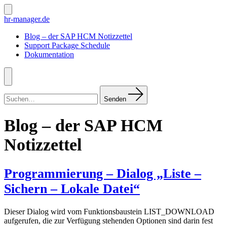
Zum
Inhalt
Suche
hr-manager.de
ein-/ausblenden
springen
Blog – der SAP HCM Notizzettel
Support Package Schedule
Dokumentation
Menü
Suchen
nach:
Senden
Blog – der SAP HCM
Notizzettel
Programmierung – Dialog „Liste –
Sichern – Lokale Datei“
Dieser Dialog wird vom Funktionsbaustein LIST_DOWNLOAD
aufgerufen, die zur Verfügung stehenden Optionen sind darin fest