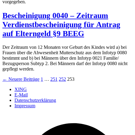
vorgegeben.
Bescheinigung 0040 – Zeitraum
Verdienstbescheinigung für Antrag
auf Elterngeld §9 BEEG
Der Zeitraum von 12 Monaten vor Geburt des Kindes wird a) bei
Frauen über die Abwesenheit Mutterschutz aus dem Infotyp 0080
bestimmt und b) bei Männern über den Infotyp 0021 Familie/
Bezugsperson Subtyp 2. Bei Männern darf der Infotyp 0080 nicht
gepflegt werden.
Seitennummerierung
←
Neuere
Beiträge
1
…
251
252
253
der
XING
E-Mail
Beiträge
Datenschutzerklärung
Impressum
Ö
F
i
e