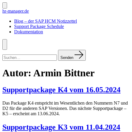
Zum
Inhalt
Suche
hr-manager.de
ein-/ausblenden
springen
Blog – der SAP HCM Notizzettel
Support Package Schedule
Dokumentation
Menü
Suchen
nach:
Senden
Autor:
Armin Bittner
Supportpackage K4 vom 16.05.2024
Das Package K4 entspricht im Wesentlichen den Nummern N7 und
D2 für die anderen SAP Versionen. Das nächste Supportpackage –
K5 – erscheint am 13.06.2024.
Supportpackage K3 vom 11.04.2024