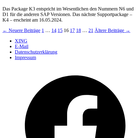
Das Package K3 entspricht im Wesentlichen den Nummern N6 und
D1 für die anderen SAP Versionen. Das nächste Supportpackage –
K4 – erscheint am 16.05.2024.
Seitennummerierung
←
Neuere
Beiträge
1
…
14
15
16
17
18
…
21
Ältere
Beiträge
→
der
XING
E-Mail
Beiträge
Datenschutzerklärung
Impressum
Ö
F
i
e
n
T