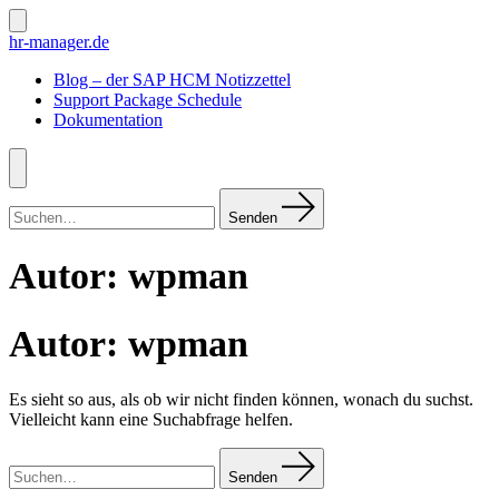
Zum
Inhalt
Suche
hr-manager.de
ein-/ausblenden
springen
Blog – der SAP HCM Notizzettel
Support Package Schedule
Dokumentation
Menü
Suchen
nach:
Senden
Autor:
wpman
Autor:
wpman
Es sieht so aus, als ob wir nicht finden können, wonach du suchst.
Vielleicht kann eine Suchabfrage helfen.
Suchen
nach:
Senden