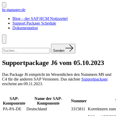
Zum
Inhalt
Suche
hr-manager.de
ein-/ausblenden
springen
Blog – der SAP HCM Notizzettel
Support Package Schedule
Dokumentation
Menü
Suchen
nach:
Senden
Supportpackage J6 vom 05.10.2023
Das Package J6 entspricht im Wesentlichen den Nummern M9 und
C4 für die anderen SAP Versionen. Das nächste
Supportpackage
erscheint am 09.11.2023.
SAP-
Name der SAP-
Nummer
Komponente
Komponente
PA-PA-DE
Deutschland
3315811
Korrekturen zum