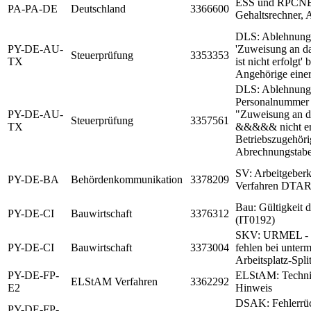
ESS und RPCN
PA-PA-DE
Deutschland
3366600
Gehaltsrechner, 
DLS: Ablehnung
PY-DE-AU-
'Zuweisung an 
Steuerprüfung
3353353
TX
ist nicht erfolgt'
Angehörige eine
DLS: Ablehnung 
Personalnummer 
PY-DE-AU-
"Zuweisung an 
Steuerprüfung
3357561
TX
&&&&& nicht erf
Betriebszugehöri
Abrechnungstabe
SV: Arbeitgeber
PY-DE-BA
Behördenkommunikation
3378209
Verfahren DTAR
Bau: Gültigkeit 
PY-DE-CI
Bauwirtschaft
3376312
(IT0192)
SKV: URMEL - B
PY-DE-CI
Bauwirtschaft
3373004
fehlen bei unter
Arbeitsplatz-Spli
PY-DE-FP-
ELStAM: Technis
ELStAM Verfahren
3362292
E2
Hinweis
DSAK: Fehlerrü
PY-DE-FP-