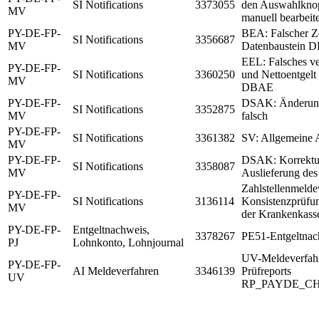
SI Notifications
3373055
den Auswahlkno
MV
manuell bearbeit
PY-DE-FP-
BEA: Falscher Z
SI Notifications
3356687
MV
Datenbaustein 
EEL: Falsches ve
PY-DE-FP-
SI Notifications
3360250
und Nettoentgelt
MV
DBAE
PY-DE-FP-
DSAK: Änderun
SI Notifications
3352875
MV
falsch
PY-DE-FP-
SI Notifications
3361382
SV: Allgemeine
MV
PY-DE-FP-
DSAK: Korrektur
SI Notifications
3358087
MV
Auslieferung des
Zahlstellenmelde
PY-DE-FP-
SI Notifications
3136114
Konsistenzprüfu
MV
der Krankenkass
PY-DE-FP-
Entgeltnachweis,
3378267
PE51-Entgeltnac
PJ
Lohnkonto, Lohnjournal
UV-Meldeverfahr
PY-DE-FP-
AI Meldeverfahren
3346139
Prüfreports
UV
RP_PAYDE_C