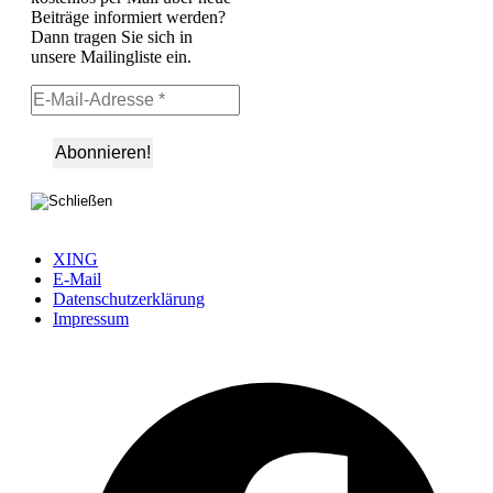
Beiträge informiert werden?
Dann tragen Sie sich in
unsere Mailingliste ein.
XING
E-Mail
Datenschutzerklärung
Impressum
Ö
F
i
e
n
T