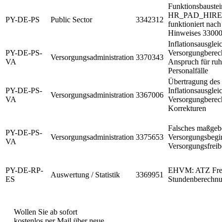
Funktionsbaustei
HR_PAD_HIR
PY-DE-PS
Public Sector
3342312
funktioniert nac
Hinweises 33000
Inflationsausglei
PY-DE-PS-
Versorgungberec
Versorgungsadministration
3370343
VA
Anspruch für ruh
Personalfälle
Übertragung de
PY-DE-PS-
Inflationsausglei
Versorgungsadministration
3367006
VA
Versorgungberech
Korrekturen
Falsches maßgebe
PY-DE-PS-
Versorgungsadministration
3375653
Versorgungsbegi
VA
Versorgungsfreibe
PY-DE-RP-
EHVM: ATZ Frei
Auswertung / Statistik
3369951
ES
Stundenberechn
Wollen Sie ab sofort
kostenlos per Mail über neue