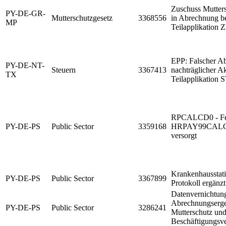
Zuschuss Mutters
PY-DE-GR-
Mutterschutzgesetz
3368556
in Abrechnung be
MP
Teilapplikatio
EPP: Falscher Ab
PY-DE-NT-
Steuern
3367413
nachträglicher A
TX
Teilapplikation 
RPCALCD0 - Fe
PY-DE-PS
Public Sector
3359168
HRPAY99CALC 73
versorgt
Krankenhausstati
PY-DE-PS
Public Sector
3367899
Protokoll ergänzt
Datenvernichtun
Abrechnungserge
PY-DE-PS
Public Sector
3286241
Mutterschutz un
Beschäftigungsv