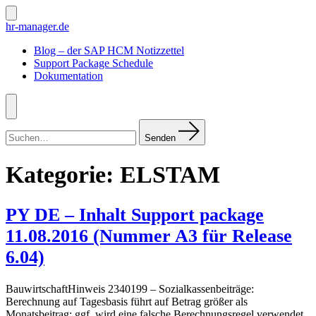
Zum
Inhalt
Suche
hr-manager.de
ein-/ausblenden
springen
Blog – der SAP HCM Notizzettel
Support Package Schedule
Dokumentation
Menü
Suchen
nach:
Senden
Kategorie:
ELSTAM
PY DE – Inhalt Support package
11.08.2016 (Nummer A3 für Release
6.04)
BauwirtschaftHinweis 2340199 – Sozialkassenbeiträge:
Berechnung auf Tagesbasis führt auf Betrag größer als
Monatsbeitrag: ggf. wird eine falsche Berechnungsregel verwendet