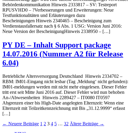
Behördenkommunikation Hinweis 2333817 – SV: Testreport
RPUSVHD0 – ?Verbesserungen und Erweiterungen: Neue
Testfunktionalitäten und Erläuterungen dazu
Bescheinigungen Hinweis 2340465 – Bescheinigung zum
Verdienstausfallersatz nach § 6 Abs. 1 USG: Version Juni 2016:
Neue Version der BescheinigungHinweis 2338950 – […]
PY DE – Inhalt Support package
14.07.2016 (Nummer A2 für Release
6.04)
Betriebliche Altersversorgung Deutschland Hinweis 2334702 –
RBM: IM01-Eingang nicht lesbar (Tag ‚Meldung‘ nicht gefunden):
IM01-meldungen werden mit nicht mehr eingelesen. Dieser Fehler
tritt erst seit Mitte Juni 2016 auf. Dieser Fehler wird nun behoben
An-/Abwesenheiten Hinweis 2289427 – IT0080 IT0597
Abgrenzen einer bis High-Date angelegten Elternzeit: Wenn eine
Elternzeit mit Teilzeitkennzeichnung mit Bis „31.12.9999“ erfasst
[…]
Seitennummerierung
←
Neuere
Beiträge
1
2
3
4
5
…
32
Ältere
Beiträge
→
der