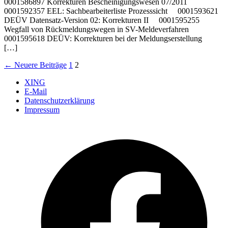
0001586897 Korrekturen Bescheinigungswesen 07/2011
0001592357 EEL: Sachbearbeiterliste Prozesssicht 0001593621
DEÜV Datensatz-Version 02: Korrekturen II 0001595255
Wegfall von Rückmeldungswegen in SV-Meldeverfahren
0001595618 DEÜV: Korrekturen bei der Meldungserstellung
[…]
Seitennummerierung
←
Neuere
Beiträge
1
2
der
XING
E-Mail
Beiträge
Datenschutzerklärung
Impressum
Ö
F
i
e
n
T