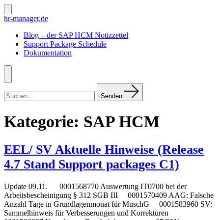
Zum
Inhalt
Suche
hr-manager.de
ein-/ausblenden
springen
Blog – der SAP HCM Notizzettel
Support Package Schedule
Dokumentation
Menü
Suchen
nach:
Senden
Kategorie:
SAP HCM
EEL/ SV Aktuelle Hinweise (Release
4.7 Stand Support packages C1)
Update 09.11. 0001568770 Auswertung IT0700 bei der
Arbeitsbescheinigung § 312 SGB III 0001570409 AAG: Falsche
Anzahl Tage in Grundlagenmonat für MuschG 0001583960 SV:
Sammelhinweis für Verbesserungen und Korrekturen