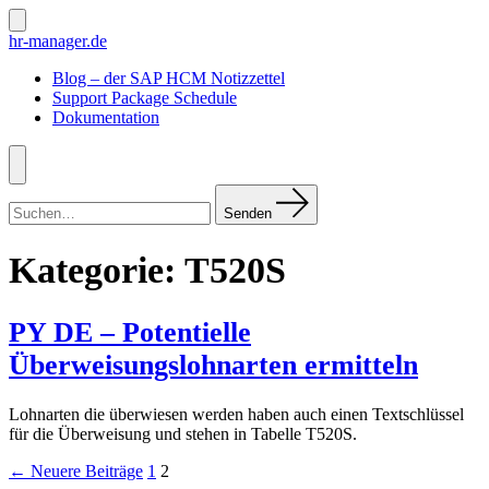
Zum
Inhalt
Suche
hr-manager.de
ein-/ausblenden
springen
Blog – der SAP HCM Notizzettel
Support Package Schedule
Dokumentation
Menü
Suchen
nach:
Senden
Kategorie:
T520S
PY DE – Potentielle
Überweisungslohnarten ermitteln
Lohnarten die überwiesen werden haben auch einen Textschlüssel
für die Überweisung und stehen in Tabelle T520S.
Seitennummerierung
←
Neuere
Beiträge
1
2