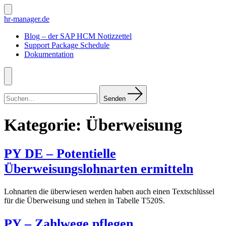
Zum
Inhalt
Suche
hr-manager.de
ein-/ausblenden
springen
Blog – der SAP HCM Notizzettel
Support Package Schedule
Dokumentation
Menü
Suchen
nach:
Senden
Kategorie:
Überweisung
PY DE – Potentielle
Überweisungslohnarten ermitteln
Lohnarten die überwiesen werden haben auch einen Textschlüssel
für die Überweisung und stehen in Tabelle T520S.
PY – Zahlwege pflegen