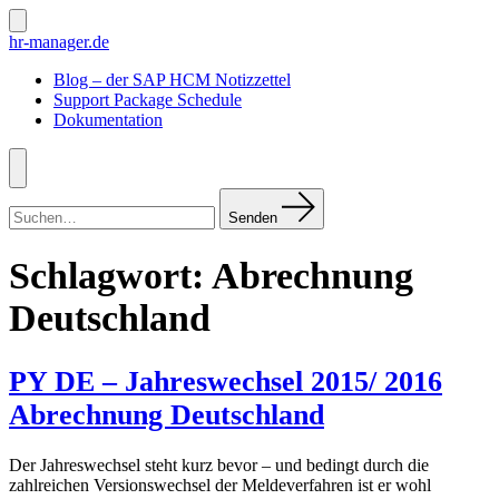
Zum
Inhalt
Suche
hr-manager.de
ein-/ausblenden
springen
Blog – der SAP HCM Notizzettel
Support Package Schedule
Dokumentation
Menü
Suchen
nach:
Senden
Schlagwort:
Abrechnung
Deutschland
PY DE – Jahreswechsel 2015/ 2016
Abrechnung Deutschland
Der Jahreswechsel steht kurz bevor – und bedingt durch die
zahlreichen Versionswechsel der Meldeverfahren ist er wohl