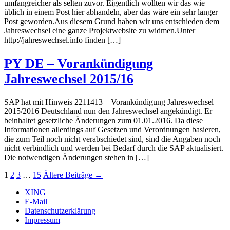
umfangreicher als selten zuvor. Eigentlich wollten wir das wie
üblich in einem Post hier abhandeln, aber das wäre ein sehr langer
Post geworden.Aus diesem Grund haben wir uns entschieden dem
Jahreswechsel eine ganze Projektwebsite zu widmen.Unter
http://jahreswechsel.info finden […]
PY DE – Vorankündigung
Jahreswechsel 2015/16
SAP hat mit Hinweis 2211413 – Vorankündigung Jahreswechsel
2015/2016 Deutschland nun den Jahreswechsel angekündigt. Er
beinhaltet gesetzliche Änderungen zum 01.01.2016. Da diese
Informationen allerdings auf Gesetzen und Verordnungen basieren,
die zum Teil noch nicht verabschiedet sind, sind die Angaben noch
nicht verbindlich und werden bei Bedarf durch die SAP aktualisiert.
Die notwendigen Änderungen stehen in […]
Seitennummerierung
1
2
3
…
15
Ältere
Beiträge
→
der
XING
E-Mail
Beiträge
Datenschutzerklärung
Impressum