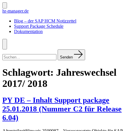
Zum
Inhalt
Suche
hr-manager.de
ein-/ausblenden
springen
Blog – der SAP HCM Notizzettel
Support Package Schedule
Dokumentation
Menü
Suchen
nach:
Senden
Schlagwort:
Jahreswechsel
2017/ 2018
PY DE – Inhalt Support package
25.01.2018 (Nummer C2 für Release
6.04)
AltersteilzeitHinweis 2509987 – Vorausgesetzte Objekte für SAP-