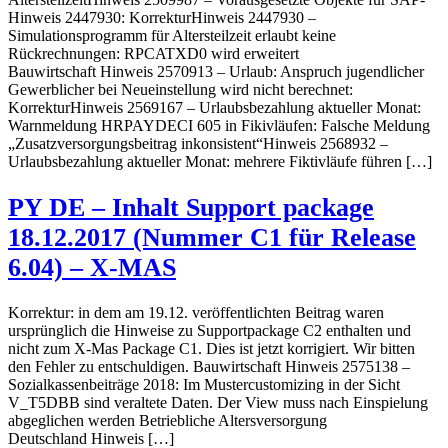
Hinweis 2447930: KorrekturHinweis 2447930 –
Simulationsprogramm für Altersteilzeit erlaubt keine
Rückrechnungen: RPCATXD0 wird erweitert
Bauwirtschaft Hinweis 2570913 – Urlaub: Anspruch jugendlicher
Gewerblicher bei Neueinstellung wird nicht berechnet:
KorrekturHinweis 2569167 – Urlaubsbezahlung aktueller Monat:
Warnmeldung HRPAYDECI 605 in Fikivläufen: Falsche Meldung
„Zusatzversorgungsbeitrag inkonsistent“Hinweis 2568932 –
Urlaubsbezahlung aktueller Monat: mehrere Fiktivläufe führen […]
PY DE – Inhalt Support package
18.12.2017 (Nummer C1 für Release
6.04) – X-MAS
Korrektur: in dem am 19.12. veröffentlichten Beitrag waren
ursprünglich die Hinweise zu Supportpackage C2 enthalten und
nicht zum X-Mas Package C1. Dies ist jetzt korrigiert. Wir bitten
den Fehler zu entschuldigen. Bauwirtschaft Hinweis 2575138 –
Sozialkassenbeiträge 2018: Im Mustercustomizing in der Sicht
V_T5DBB sind veraltete Daten. Der View muss nach Einspielung
abgeglichen werden Betriebliche Altersversorgung
Deutschland Hinweis […]