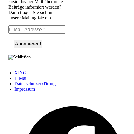
kostenlos per Mail über neue
Beiträge informiert werden?
Dann tragen Sie sich in
unsere Mailingliste ein.
XING
E-Mail
Datenschutzerklärung
Impressum
Ö
F
i
e
n
T