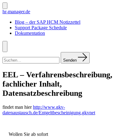
Zum
Inhalt
Suche
hr-manager.de
ein-/ausblenden
springen
Blog – der SAP HCM Notizzettel
Support Package Schedule
Dokumentation
Menü
Suchen
nach:
Senden
EEL – Verfahrensbeschreibung,
fachlicher Inhalt,
Datensatzbeschreibung
findet man hier
http://www.gkv-
datenaustausch.de/Entgeltbescheinigung.gkvnet
Wollen Sie ab sofort