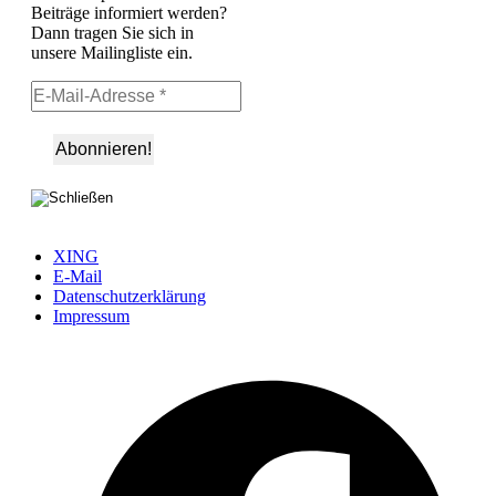
Beiträge informiert werden?
Dann tragen Sie sich in
unsere Mailingliste ein.
XING
E-Mail
Datenschutzerklärung
Impressum
Ö
F
i
e
n
T