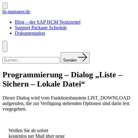
Zum
Inhalt
Suche
hr-manager.de
ein-/ausblenden
springen
Blog – der SAP HCM Notizzettel
Support Package Schedule
Dokumentation
Menü
Suchen
nach:
Senden
Programmierung – Dialog „Liste –
Sichern – Lokale Datei“
Dieser Dialog wird vom Funktionsbaustein LIST_DOWNLOAD
aufgerufen, die zur Verfügung stehenden Optionen sind darin fest
vorgegeben.
Wollen Sie ab sofort
kostenlos per Mail über neue