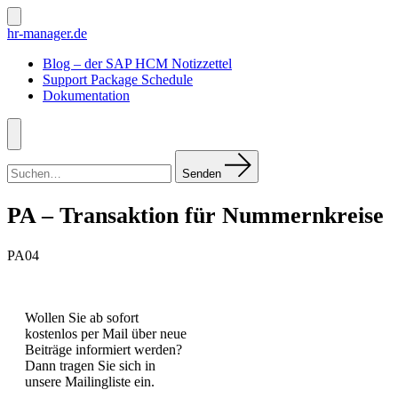
Zum
Inhalt
Suche
hr-manager.de
ein-/ausblenden
springen
Blog – der SAP HCM Notizzettel
Support Package Schedule
Dokumentation
Menü
Suchen
nach:
Senden
PA – Transaktion für Nummernkreise
PA04
Wollen Sie ab sofort
kostenlos per Mail über neue
Beiträge informiert werden?
Dann tragen Sie sich in
unsere Mailingliste ein.