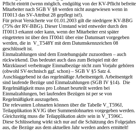
Pflicht eintritt (wenn möglich, endgültig von der KV-Pflicht befreite
Mitarbeiter nach SGB V §8 werden nicht ausgewiesen wenn in
IT0013 das SV-Attribut 28 gepflegt ist!).
Für privat Versicherte vor 01.01.2003 gilt die niedrigere KV-BBG
(75% der RV-BBG). Dieser Umstand wird entweder durch den
IT0013 erkannt oder kann, wenn der Mitarbeiter erst später
eingetreten ist über den IT0041 über eine Datumsart vorgegeben
werden, die in V_T548Y mit dem Datumskennzeichen 08
geschlüsselt ist.
Einmalzahlungen sind dem Enstehungsjahr zuzuordnen – auch
rückwirkend. Das bedeutet auch dass zum Beispiel mit der
Märzklausel verbeitragte Einmalbezüge nicht zum Vorjahr gehören
(obwohl SV-technisch ggf. schon) – SGB V §5 Satz 4.
Auschlaggebend ist das regelmäßige Arbeitsentgelt. Arbeitsentgelt
sind laufende Bezüge und Einmalzahlungen (SGB IV §14). Die
Regelmäßigkeit muss pro Lohnart beurteilt werden bei
Einmalzahlungen, bei laufenden Bezügen ist per se von
Regelmäßigkeit auszugehen.
Die relevanten Lohnarten können über die Tabelle V_T596J,
Teilapplikation KVJG über Summenlohnarten vorgegeben werden.
Gleichzeitig muss die Teilapplikation aktiv sein in V_T596C.
Diese Schlüsselung wirkt sich nur auf die Schätzung des Folgejahrs
aus, die Bezüge aus dem aktuellen Jahr werden anders ermittelt!