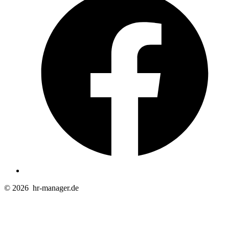
e
n
T
© 2026
hr-manager.de