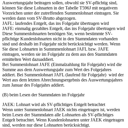
Auswertungsjahr beitragen sollen, obwohl sie SV-pflichtig sind,
können Sie diese Lohnarten in der Tabelle T596J mit negativem
Vorzeichen unter der zutreffenden Summenlohnart eintragen. Sie
werden dann vom SV-Brutto abgezogen.
JAFL: laufendes Entgelt, das ins Folgejahr übertragen wird
JAFE: einmalig gezahltes Entgelt, das ins Folgejahr übertragen wird
Diese Summenlohnarten benötigen Sie, wenn bestimmte SV-
pflichtige Kundenlohnarten nicht in den Stammdaten vorhanden
sind und deshalb im Folgejahr nicht berücksichtigt werden. Wenn
Sie diese Lohnarten in Summmenlohnart JAFL bzw. JAFE
eintragen, werden sie im Folgejahr zu dem aus den Stammdaten
ermittelten Wert dazuaddiert.
Bei Summenlohnart JAFE (Einmalzahlung für Folgejahr) wird die
Summe aus dem Auswertungsjahr zum Wert des Folgejahres
addiert. Bei Summenlohnart JAFL (laufend für Folgejahr) wird der
Wert aus dem letzten Abrechnungsergebnis des Auswertungsjahres
zum Januar des Folgejahrs addiert.
(B) beim Lesen der Stammdaten im Folgejahr
JAEK: Lohnart wird als SV-pflichtiges Entgelt betrachtet
Wenn unter Summenlohnart JAEK nichts eingetragen ist, werden
beim Lesen der Stammdaten alle Lohnarten als SV-pflichtiges
Entgelt betrachtet. Wenn Kundenlohnarten unter JAEK eingetragen
sind, werden nur diese Lohnarten berücksichtigt.