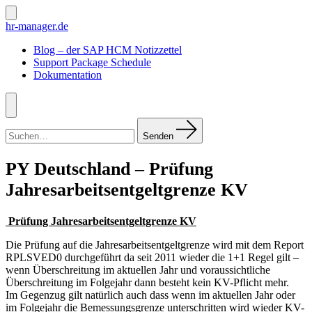
Zum
Inhalt
Suche
hr-manager.de
ein-/ausblenden
springen
Blog – der SAP HCM Notizzettel
Support Package Schedule
Dokumentation
Menü
Suchen
nach:
Senden
PY Deutschland – Prüfung
Jahresarbeitsentgeltgrenze KV
Prüfung Jahresarbeitsentgeltgrenze KV
Die Prüfung auf die Jahresarbeitsentgeltgrenze wird mit dem Report
RPLSVED0 durchgeführt da seit 2011 wieder die 1+1 Regel gilt –
wenn Überschreitung im aktuellen Jahr und voraussichtliche
Überschreitung im Folgejahr dann besteht kein KV-Pflicht mehr.
Im Gegenzug gilt natürlich auch dass wenn im aktuellen Jahr oder
im Folgejahr die Bemessungsgrenze unterschritten wird wieder KV-