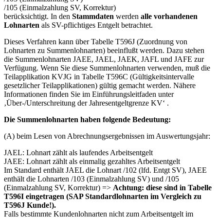
/105 (Einmalzahlung SV, Korrektur)
berücksichtigt. In den
Stammdaten
werden
alle vorhandenen
Lohnarten
als SV-pflichtiges Entgelt betrachtet.
Dieses Verfahren kann über Tabelle T596J (Zuordnung von
Lohnarten zu Summenlohnarten) beeinflußt werden. Dazu stehen
die Summenlohnarten JAEE, JAEL, JAEK, JAFL und JAFE zur
Verfügung. Wenn Sie diese Summenlohnarten verwenden, muß die
Teilapplikation KVJG in Tabelle T596C (Gültigkeitsintervalle
gesetzlicher Teilapplikationen) gültig gemacht werden. Nähere
Informationen finden Sie im Einführungsleitfaden unter
‚Über-/Unterschreitung der Jahresentgeltgrenze KV‘ .
Die Summenlohnarten haben folgende Bedeutung:
(A) beim Lesen von Abrechnungsergebnissen im Auswertungsjahr:
JAEL: Lohnart zählt als laufendes Arbeitsentgelt
JAEE: Lohnart zählt als einmalig gezahltes Arbeitsentgelt
Im Standard enthält JAEL die Lohnart /102 (lfd. Entgt SV), JAEE
enthält die Lohnarten /103 (Einmalzahlung SV) und /105
(Einmalzahlung SV, Korrektur) =>
Achtung: diese sind in Tabelle
T596I eingetragen (SAP Standardlohnarten im Vergleich zu
T596J Kunde!).
Falls bestimmte Kundenlohnarten nicht zum Arbeitsentgelt im