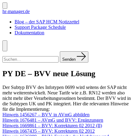
Zum
Inhalt
Suche
hr-manager.de
ein-/ausblenden
springen
Blog – der SAP HCM Notizzettel
Support Package Schedule
Dokumentation
Menü
Suchen
nach:
Senden
PY DE – BVV neue Lösung
Der Subtyp BVV des Infotypen 0699 wird seitens der SAP nicht
mehr weiterentwickelt. Neue Tarife wie z.B. RN12 werden also
nicht mehr über Verarbeitungsroutinen bestimmt. Der BVV wird in
die Subtypen UK und PK integriert. Hier die relevanten Hinweise
für die Implementierung:
Hinweis 1456267 – BVV in AVmG abbilden
Hinweis 1676481 – AVmG und BVV: Ergänzungen
Hinweis 1669861 – BVV: Korrekturen 02 2012 (II)
Hinweis 1667435 – BVV: Korrekturen 02 2012