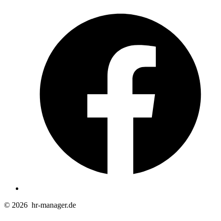
Ö
F
i
e
n
T
© 2026
hr-manager.de