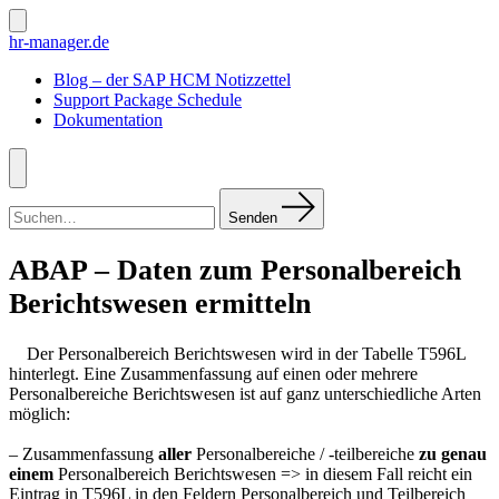
Zum
Inhalt
Suche
hr-manager.de
ein-/ausblenden
springen
Blog – der SAP HCM Notizzettel
Support Package Schedule
Dokumentation
Menü
Suchen
nach:
Senden
ABAP – Daten zum Personalbereich
Berichtswesen ermitteln
Der Personalbereich Berichtswesen wird in der Tabelle T596L
hinterlegt. Eine Zusammenfassung auf einen oder mehrere
Personalbereiche Berichtswesen ist auf ganz unterschiedliche Arten
möglich:
– Zusammenfassung
aller
Personalbereiche / -teilbereiche
zu genau
einem
Personalbereich Berichtswesen => in diesem Fall reicht ein
Eintrag in T596L in den Feldern Personalbereich und Teilbereich