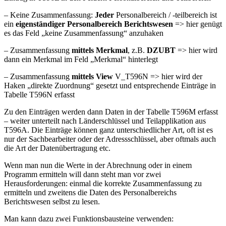
– Keine Zusammenfassung:
Jeder
Personalbereich / -teilbereich ist
ein
eigenständiger Personalbereich Berichtswesen
=> hier genügt
es das Feld „keine Zusammenfassung“ anzuhaken
– Zusammenfassung
mittels
Merkmal
, z.B.
DZUBT
=> hier wird
dann ein Merkmal im Feld „Merkmal“ hinterlegt
– Zusammenfassung
mittels View
V_T596N => hier wird der
Haken „direkte Zuordnung“ gesetzt und entsprechende Einträge in
Tabelle T596N erfasst
Zu den Einträgen werden dann Daten in der Tabelle T596M erfasst
– weiter unterteilt nach Länderschlüssel und Teilapplikation aus
T596A. Die Einträge können ganz unterschiedlicher Art, oft ist es
nur der Sachbearbeiter oder der Adressschlüssel, aber oftmals auch
die Art der Datenübertragung etc.
Wenn man nun die Werte in der Abrechnung oder in einem
Programm ermitteln will dann steht man vor zwei
Herausforderungen: einmal die korrekte Zusammenfassung zu
ermitteln und zweitens die Daten des Personalbereichs
Berichtswesen selbst zu lesen.
Man kann dazu zwei Funktionsbausteine verwenden: