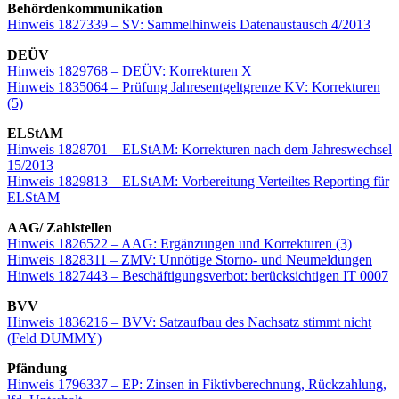
Behördenkommunikation
Hinweis 1827339 – SV: Sammelhinweis Datenaustausch 4/2013
DEÜV
Hinweis 1829768 – DEÜV: Korrekturen X
Hinweis 1835064 – Prüfung Jahresentgeltgrenze KV: Korrekturen
(5)
ELStAM
Hinweis 1828701 – ELStAM: Korrekturen nach dem Jahreswechsel
15/2013
Hinweis 1829813 – ELStAM: Vorbereitung Verteiltes Reporting für
ELStAM
AAG/ Zahlstellen
Hinweis 1826522 – AAG: Ergänzungen und Korrekturen (3)
Hinweis 1828311 – ZMV: Unnötige Storno- und Neumeldungen
Hinweis 1827443 – Beschäftigungsverbot: berücksichtigen IT 0007
BVV
Hinweis 1836216 – BVV: Satzaufbau des Nachsatz stimmt nicht
(Feld DUMMY)
Pfändung
Hinweis 1796337 – EP: Zinsen in Fiktivberechnung, Rückzahlung,