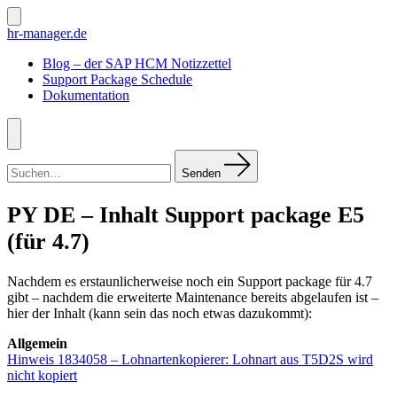
Zum
Inhalt
Suche
hr-manager.de
ein-/ausblenden
springen
Blog – der SAP HCM Notizzettel
Support Package Schedule
Dokumentation
Menü
Suchen
nach:
Senden
PY DE – Inhalt Support package E5
(für 4.7)
Nachdem es erstaunlicherweise noch ein Support package für 4.7
gibt – nachdem die erweiterte Maintenance bereits abgelaufen ist –
hier der Inhalt (kann sein das noch etwas dazukommt):
Allgemein
Hinweis 1834058 – Lohnartenkopierer: Lohnart aus T5D2S wird
nicht kopiert