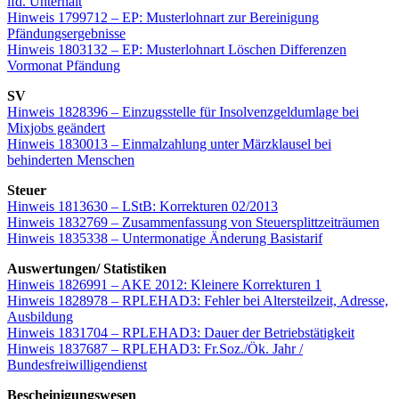
lfd. Unterhalt
Hinweis 1799712 – EP: Musterlohnart zur Bereinigung
Pfändungsergebnisse
Hinweis 1803132 – EP: Musterlohnart Löschen Differenzen
Vormonat Pfändung
SV
Hinweis 1828396 – Einzugsstelle für Insolvenzgeldumlage bei
Mixjobs geändert
Hinweis 1830013 – Einmalzahlung unter Märzklausel bei
behinderten Menschen
Steuer
Hinweis 1813630 – LStB: Korrekturen 02/2013
Hinweis 1832769 – Zusammenfassung von Steuersplittzeiträumen
Hinweis 1835338 – Untermonatige Änderung Basistarif
Auswertungen/ Statistiken
Hinweis 1826991 – AKE 2012: Kleinere Korrekturen 1
Hinweis 1828978 – RPLEHAD3: Fehler bei Altersteilzeit, Adresse,
Ausbildung
Hinweis 1831704 – RPLEHAD3: Dauer der Betriebstätigkeit
Hinweis 1837687 – RPLEHAD3: Fr.Soz./Ök. Jahr /
Bundesfreiwilligendienst
Bescheinigungswesen