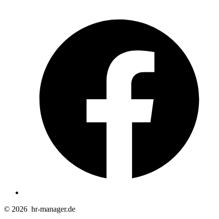
Ö
F
i
e
n
T
© 2026
hr-manager.de