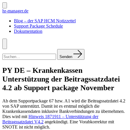
Zum
Inhalt
Suche
hr-manager.de
ein-/ausblenden
springen
Blog – der SAP HCM Notizzettel
Support Package Schedule
Dokumentation
Menü
Suchen
nach:
Senden
PY DE – Krankenkassen
Unterstützung der Beitragssatzdatei
4.2 ab Support package November
Ab dem Supportpackage 67 bzw. A1 wird die Beitragssatzdatei 4.2
von SAP unterstützt. Damit ist es erstmal möglich die
Krankenkassendaten inklusive Bankverbindungen zu übernehmen.
Dies wird mit
Hinweis 1871911 – Unterstützung der
Beitragssatzdatei V4.2
angekündigt. Eine Vorabkorrektur mit
SNOTE ist nicht möglich.