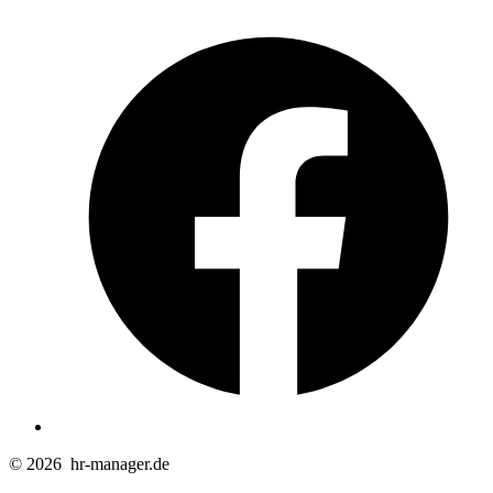
Ö
F
i
e
n
T
© 2026
hr-manager.de