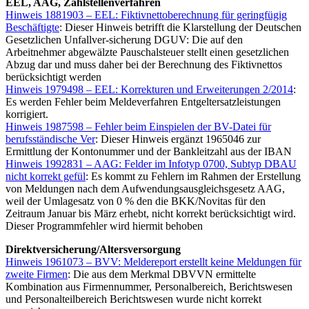
EEL, AAG, Zahlstellenverfahren
Hinweis 1881903 – EEL: Fiktivnettoberechnung für geringfügig
Beschäftigte
: Dieser Hinweis betrifft die Klarstellung der Deutschen
Gesetzlichen Unfallver-sicherung DGUV: Die auf den
Arbeitnehmer abgewälzte Pauschalsteuer stellt einen gesetzlichen
Abzug dar und muss daher bei der Berechnung des Fiktivnettos
berücksichtigt werden
Hinweis 1979498 – EEL: Korrekturen und Erweiterungen 2/2014
:
Es werden Fehler beim Meldeverfahren Entgeltersatzleistungen
korrigiert.
Hinweis 1987598 – Fehler beim Einspielen der BV-Datei für
berufsständische Ver
: Dieser Hinweis ergänzt 1965046 zur
Ermittlung der Kontonummer und der Bankleitzahl aus der IBAN
Hinweis 1992831 – AAG: Felder im Infotyp 0700, Subtyp DBAU
nicht korrekt gefül
: Es kommt zu Fehlern im Rahmen der Erstellung
von Meldungen nach dem Aufwendungsausgleichsgesetz AAG,
weil der Umlagesatz von 0 % den die BKK/Novitas für den
Zeitraum Januar bis März erhebt, nicht korrekt berücksichtigt wird.
Dieser Programmfehler wird hiermit behoben
Direktversicherung/Altersversorgung
Hinweis 1961073 – BVV: Meldereport erstellt keine Meldungen für
zweite Firmen
: Die aus dem Merkmal DBVVN ermittelte
Kombination aus Firmennummer, Personalbereich, Berichtswesen
und Personalteilbereich Berichtswesen wurde nicht korrekt