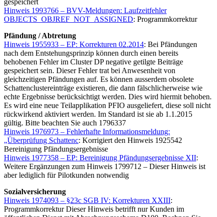
gespeichert
Hinweis 1993766 – BVV-Meldungen: Laufzeitfehler
OBJECTS_OBJREF_NOT_ASSIGNED
: Programmkorrektur
Pfändung / Abtretung
Hinweis 1955933 – EP: Korrekturen 02.2014
: Bei Pfändungen
nach dem Entstehungsprinzip können durch einen bereits
behobenen Fehler im Cluster DP negative getilgte Beiträge
gespeichert sein. Dieser Fehler trat bei Anwesenheit von
gleichzeitigen Pfändungen auf. Es können ausserdem obsolete
Schattenclustereinträge existieren, die dann fälschlicherweise wie
echte Ergebnisse berücksichtigt werden. Dies wird hiermit behoben.
Es wird eine neue Teilapplikation PFIO ausgeliefert, diese soll nicht
rückwirkend aktiviert werden. Im Standard ist sie ab 1.1.2015
gültig. Bitte beachten Sie auch 1796337
Hinweis 1976973 – Fehlerhafte Informationsmeldung:
„Überprüfung Schattenc
: Korrigiert den Hinweis 1925542
Bereinigung Pfändungsergebnisse
Hinweis 1977358 – EP: Bereinigung Pfändungsergebnisse XII
:
Weitere Ergänzungen zum Hinweis 1799712 – Dieser Hinweis ist
aber lediglich für Pilotkunden notwendig
Sozialversicherung
Hinweis 1974093 – §23c SGB IV: Korrekturen XXIII
:
Programmkorrektur Dieser Hinweis betrifft nur Kunden im