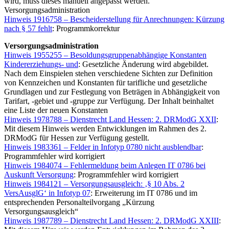
wird, muss dieses manuell angepasst werden.
Versorgungsadministration
Hinweis 1916758 – Bescheiderstellung für Anrechnungen: Kürzung
nach § 57 fehlt
: Programmkorrektur
Versorgungsadministration
Hinweis 1955255 – Besoldungsgruppenabhängige Konstanten
Kindererziehungs- und
: Gesetzliche Änderung wird abgebildet.
Nach dem Einspielen stehen verschiedene Sichten zur Definition
von Kennzeichen und Konstanten für tarifliche und gesetzliche
Grundlagen und zur Festlegung von Beträgen in Abhängigkeit von
Tarifart, -gebiet und -gruppe zur Verfügung. Der Inhalt beinhaltet
eine Liste der neuen Konstanten
Hinweis 1978788 – Dienstrecht Land Hessen: 2. DRModG XXII
:
Mit diesem Hinweis werden Entwicklungen im Rahmen des 2.
DRModG für Hessen zur Verfügung gestellt.
Hinweis 1983361 – Felder in Infotyp 0780 nicht ausblendbar
:
Programmfehler wird korrigiert
Hinweis 1984074 – Fehlermeldung beim Anlegen IT 0786 bei
Auskunft Versorgung
: Programmfehler wird korrigiert
Hinweis 1984121 – Versorgungsausgleich: ‚§ 10 Abs. 2
VersAusglG‘ in Infotyp 07
: Erweiterung im IT 0786 und im
entsprechenden Personalteilvorgang „Kürzung
Versorgungsausgleich“
Hinweis 1987789 – Dienstrecht Land Hessen: 2. DRModG XXIII
: