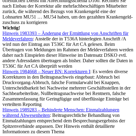
öffentlichen Dienst mit Abrechnungsschema D100. Rechnen Sie
nach Einbau der Korrektur alle mehrfachbeschäftigen Mitarbeiter
zurück, die während des Bezugs von Krankengeld eine der
Lohnarten MU51 … MU54 haben, um den gezahlten Krankengeld-
zuschuss zu korrigieren
Wichtig!
Hinweis 1983393 – Änderung der Ermittlung von Anschriften für
Meldeverfahren
: Anstelle der in T536A hinterlegten Anschrift /A
wird nun der Eintrag aus T536C für Art CA gelesen. Beim
Übertragen von Meldungen im Rahmen der Meldeverfahren werden
daher nach Einspielen dieser Hinweise im Datensatz DSKO evtl.
andere Adressdaten übertragen als bisher. Daher sollten die Daten in
T536C für Art CA überprüft werden
Hinweis 1984668 – Neuer BN: Korrekturen I
: Es werden diverse
Korrekturen in den Beitragsnachweis eingebaut: Abbruch bei
Druckvorgang-Abbruch, falsche Formularwahl bei Knappen,
Unterscheidbarkeit bei Nachweise mehrerer Geschäftsstellen in der
Sachbearbeiterliste, Nullbeitragsnachweise bei Rentnern, falsche
Zusammenfassung für Geringfügige und überflüssige Einträge bei
verteiltem Reporting
Hinweis 1989283 – Behinderte Menschen: Einmalzahlungen
während Abwesenheiten
: Beitragsrechtliche Behandlung von
Einmalzahlungen entsprechend dem Besprechungsergebniss der
Spitzenverbände anpassen. Der Hinweis enthält detaillierte
Informationen zu diesem Thema