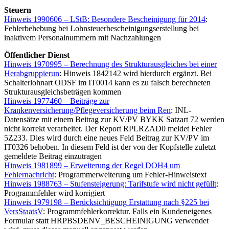
Steuern
Hinweis 1990606 – LStB: Besondere Bescheinigung für 2014
:
Fehlerbehebung bei Lohnsteuerbescheinigungserstellung bei
inaktivem Personalnummern mit Nachzahlungen
Öffentlicher Dienst
Hinweis 1970995 – Berechnung des Strukturausgleiches bei einer
Herabgruppierun
: Hinweis 1842142 wird hierdurch ergänzt. Bei
Schalterlohnart ODSF im IT0014 kann es zu falsch berechneten
Strukturausgleichsbeträgen kommen
Hinweis 1977460 – Beiträge zur
Krankenversicherung/Pflegeversicherung beim Ren
: INL-
Datensätze mit einem Beitrag zur KV/PV BYKK Satzart 72 werden
nicht korrekt verarbeitet. Der Report RPLRZAD0 meldet Fehler
5Z233. Dies wird durch eine neues Feld Beitrag zur KV/PV im
IT0326 behoben. In diesem Feld ist der von der Kopfstelle zuletzt
gemeldete Beitrag einzutragen
Hinweis 1981899 – Erweiterung der Regel DOH4 um
Fehlernachricht
: Programmerweiterung um Fehler-Hinweistext
Hinweis 1988763 – Stufensteigerung: Tarifstufe wird nicht gefüllt
:
Programmfehler wird korrigiert
Hinweis 1979198 – Berücksichtigung Erstattung nach §225 bei
VersStaatsV
: Programmfehlerkorrektur. Falls ein Kundeneigenes
Formular statt HRPBSDENV_BESCHEINIGUNG verwendet