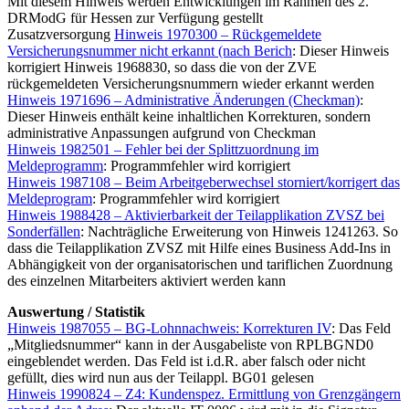
Mit diesem Hinweis werden Entwicklungen im Rahmen des 2.
DRModG für Hessen zur Verfügung gestellt
Zusatzversorgung
Hinweis 1970300 – Rückgemeldete
Versicherungsnummer nicht erkannt (nach Berich
: Dieser Hinweis
korrigiert Hinweis 1968830, so dass die von der ZVE
rückgemeldeten Versicherungsnummern wieder erkannt werden
Hinweis 1971696 – Administrative Änderungen (Checkman)
:
Dieser Hinweis enthält keine inhaltlichen Korrekturen, sondern
administrative Anpassungen aufgrund von Checkman
Hinweis 1982501 – Fehler bei der Splittzuordnung im
Meldeprogramm
: Programmfehler wird korrigiert
Hinweis 1987108 – Beim Arbeitgeberwechsel storniert/korrigert das
Meldeprogram
: Programmfehler wird korrigiert
Hinweis 1988428 – Aktivierbarkeit der Teilapplikation ZVSZ bei
Sonderfällen
: Nachträgliche Erweiterung von Hinweis 1241263. So
dass die Teilapplikation ZVSZ mit Hilfe eines Business Add-Ins in
Abhängigkeit von der organisatorischen und tariflichen Zuordnung
des einzelnen Mitarbeiters aktiviert werden kann
Auswertung / Statistik
Hinweis 1987055 – BG-Lohnnachweis: Korrekturen IV
: Das Feld
„Mitgliedsnummer“ kann in der Ausgabeliste von RPLBGND0
eingeblendet werden. Das Feld ist i.d.R. aber falsch oder nicht
gefüllt, dies wird nun aus der Teilappl. BG01 gelesen
Hinweis 1990824 – Z4: Kundenspez. Ermittlung von Grenzgängern