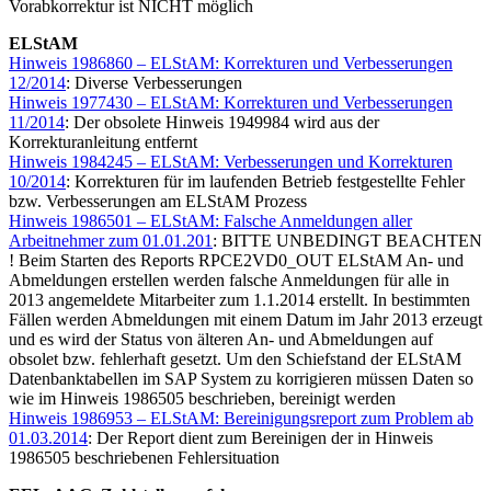
Vorabkorrektur ist NICHT möglich
ELStAM
Hinweis 1986860 – ELStAM: Korrekturen und Verbesserungen
12/2014
: Diverse Verbesserungen
Hinweis 1977430 – ELStAM: Korrekturen und Verbesserungen
11/2014
: Der obsolete Hinweis 1949984 wird aus der
Korrekturanleitung entfernt
Hinweis 1984245 – ELStAM: Verbesserungen und Korrekturen
10/2014
: Korrekturen für im laufenden Betrieb festgestellte Fehler
bzw. Verbesserungen am ELStAM Prozess
Hinweis 1986501 – ELStAM: Falsche Anmeldungen aller
Arbeitnehmer zum 01.01.201
: BITTE UNBEDINGT BEACHTEN
! Beim Starten des Reports RPCE2VD0_OUT ELStAM An- und
Abmeldungen erstellen werden falsche Anmeldungen für alle in
2013 angemeldete Mitarbeiter zum 1.1.2014 erstellt. In bestimmten
Fällen werden Abmeldungen mit einem Datum im Jahr 2013 erzeugt
und es wird der Status von älteren An- und Abmeldungen auf
obsolet bzw. fehlerhaft gesetzt. Um den Schiefstand der ELStAM
Datenbanktabellen im SAP System zu korrigieren müssen Daten so
wie im Hinweis 1986505 beschrieben, bereinigt werden
Hinweis 1986953 – ELStAM: Bereinigungsreport zum Problem ab
01.03.2014
: Der Report dient zum Bereinigen der in Hinweis
1986505 beschriebenen Fehlersituation