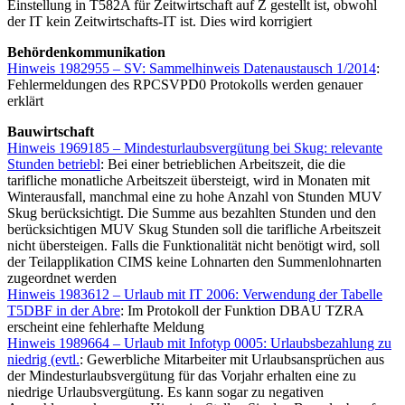
Einstellung in T582A für Zeitwirtschaft auf Z gestellt ist, obwohl
der IT kein Zeitwirtschafts-IT ist. Dies wird korrigiert
Behördenkommunikation
Hinweis 1982955 – SV: Sammelhinweis Datenaustausch 1/2014
:
Fehlermeldungen des RPCSVPD0 Protokolls werden genauer
erklärt
Bauwirtschaft
Hinweis 1969185 – Mindesturlaubsvergütung bei Skug: relevante
Stunden betriebl
: Bei einer betrieblichen Arbeitszeit, die die
tarifliche monatliche Arbeitszeit übersteigt, wird in Monaten mit
Winterausfall, manchmal eine zu hohe Anzahl von Stunden MUV
Skug berücksichtigt. Die Summe aus bezahlten Stunden und den
berücksichtigen MUV Skug Stunden soll die tarifliche Arbeitszeit
nicht übersteigen. Falls die Funktionalität nicht benötigt wird, soll
der Teilapplikation CIMS keine Lohnarten den Summenlohnarten
zugeordnet werden
Hinweis 1983612 – Urlaub mit IT 2006: Verwendung der Tabelle
T5DBF in der Abre
: Im Protokoll der Funktion DBAU TZRA
erscheint eine fehlerhafte Meldung
Hinweis 1989664 – Urlaub mit Infotyp 0005: Urlaubsbezahlung zu
niedrig (evtl.
: Gewerbliche Mitarbeiter mit Urlaubsansprüchen aus
der Mindesturlaubsvergütung für das Vorjahr erhalten eine zu
niedrige Urlaubsvergütung. Es kann sogar zu negativen