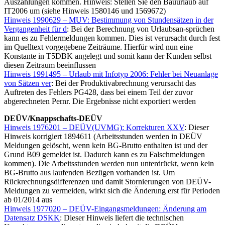
Auszahlungen kommen. Hinweis: Stellen Sie den Bauurlaub auf
IT2006 um (siehe Hinweis 1580146 und 1569672)
Hinweis 1990629 – MUV: Bestimmung von Stundensätzen in der
Vergangenheit für d
: Bei der Berechnung von Urlaubsan-sprüchen
kann es zu Fehlermeldungen kommen. Dies ist verursacht durch fest
im Quelltext vorgegebene Zeiträume. Hierfür wird nun eine
Konstante in T5DBK angelegt und somit kann der Kunden selbst
diesen Zeitraum beeinflussen
Hinweis 1991495 – Urlaub mit Infotyp 2006: Fehler bei Neuanlage
von Sätzen ver
: Bei der Produktivabrechnung verursacht das
Auftreten des Fehlers PG428, dass bei einem Teil der zuvor
abgerechneten Pernr. Die Ergebnisse nicht exportiert werden
DEÜV/Knappschafts-DEÜV
Hinweis 1976201 – DEÜV(UVMG): Korrekturen XXV
: Dieser
Hinweis korrigiert 1894611 (Arbeitsstunden werden in DEÜV
Meldungen gelöscht, wenn kein BG-Brutto enthalten ist und der
Grund B09 gemeldet ist. Dadurch kann es zu Falschmeldungen
kommen). Die Arbeitsstunden werden nun unterdrückt, wenn kein
BG-Brutto aus laufenden Bezügen vorhanden ist. Um
Rückrechnungsdifferenzen und damit Stornierungen von DEÜV-
Meldungen zu vermeiden, wirkt sich die Änderung erst für Perioden
ab 01/2014 aus
Hinweis 1977020 – DEÜV-Eingangsmeldungen: Änderung am
Datensatz DSKK
: Dieser Hinweis liefert die technischen