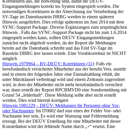
Korrekturen aus, die notwendig sind, damit die DEÜV-
Eingangsmeldungen korrekt ins System eingespielt werden. Die
notwendigen Korrekturen in der Abrechnung zur Verarbeitung der
SV-Tage im Datenbaustein DBBG werden in einem späteren
Hinweis ausgeliefert. Dies erfolgt spätestens im Juni 2014 mit dem
SYNC-Support Package. Diverse Ergänzungen zum ursprünglichen
Hinweis . Falls das SYNC-Support Package nicht bis zum 1.6.2014
eingespielt werden kann, sollten DEÜV Eingangsmeldungen
zunächst nicht abgeholt werden, da der Report die Meldungen
bereits auf die Datenbank schreibt und das Feld SV-Tage im
Baustein DBBG leer lassen würde. Eine Vorabkorrektur ist NICHT
möglich
Hinweis 1979964 – BV-DEÜV: Korrekturen (11)
: Falls ein
berufsständisch versicherter Mitarbeiter aus der berufst.Vers. austritt
und in einem der folgenden Jahre eine Einmalzahlung erhält, die
unter Märzklausel verbeitragt wird und einem Zeitraum zugeordnet
wird, in dem der Mitarbeiter nicht mehr berufsständisch versichert
war, dann erstellt der Report RPCBMVD0 eine Sondermeldung mit
Grund 54 „fehlerhaft“. Diese Meldung sollte aber nicht erstellt
werden. Dies wird hiermit korrigiert
Hinweis 1981229 – DEÜV: Meldungen für Personen ohne Vor-
oder Nachnamen
: Im IT0002 darf nun eines der Felder Vor- oder
Nachname leer sein, Es wird eine Warnung statt Fehlermeldung
erzeugt. Bei der DEÜV Erstellung für eine Mitarbeiter mit dieser
Konstellation wird der fehlende Name durch „+“ ersetzt. Eine