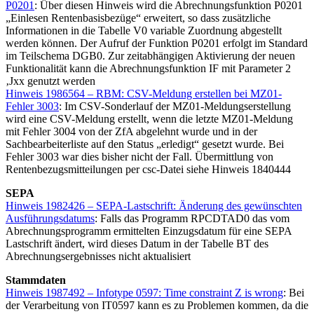
P0201
: Über diesen Hinweis wird die Abrechnungsfunktion P0201
„Einlesen Rentenbasisbezüge“ erweitert, so dass zusätzliche
Informationen in die Tabelle V0 variable Zuordnung abgestellt
werden können. Der Aufruf der Funktion P0201 erfolgt im Standard
im Teilschema DGB0. Zur zeitabhängigen Aktivierung der neuen
Funktionalität kann die Abrechnungsfunktion IF mit Parameter 2
‚Jxx genutzt werden
Hinweis 1986564 – RBM: CSV-Meldung erstellen bei MZ01-
Fehler 3003
: Im CSV-Sonderlauf der MZ01-Meldungserstellung
wird eine CSV-Meldung erstellt, wenn die letzte MZ01-Meldung
mit Fehler 3004 von der ZfA abgelehnt wurde und in der
Sachbearbeiterliste auf den Status „erledigt“ gesetzt wurde. Bei
Fehler 3003 war dies bisher nicht der Fall. Übermittlung von
Rentenbezugsmitteilungen per csc-Datei siehe Hinweis 1840444
SEPA
Hinweis 1982426 – SEPA-Lastschrift: Änderung des gewünschten
Ausführungsdatums
: Falls das Programm RPCDTAD0 das vom
Abrechnungsprogramm ermittelten Einzugsdatum für eine SEPA
Lastschrift ändert, wird dieses Datum in der Tabelle BT des
Abrechnungsergebnisses nicht aktualisiert
Stammdaten
Hinweis 1987492 – Infotype 0597: Time constraint Z is wrong
: Bei
der Verarbeitung von IT0597 kann es zu Problemen kommen, da die