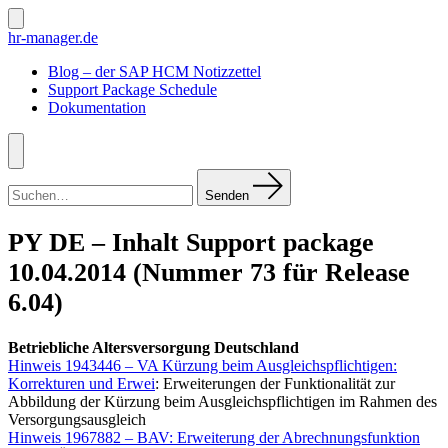
Zum
Inhalt
Suche
hr-manager.de
ein-/ausblenden
springen
Blog – der SAP HCM Notizzettel
Support Package Schedule
Dokumentation
Menü
Suchen
nach:
Senden
PY DE – Inhalt Support package
10.04.2014 (Nummer 73 für Release
6.04)
Betriebliche Altersversorgung Deutschland
Hinweis 1943446 – VA Kürzung beim Ausgleichspflichtigen:
Korrekturen und Erwei
: Erweiterungen der Funktionalität zur
Abbildung der Kürzung beim Ausgleichspflichtigen im Rahmen des
Versorgungsausgleich
Hinweis 1967882 – BAV: Erweiterung der Abrechnungsfunktion