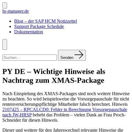
Zum
Inhalt
Suche
hr-manager.de
ein-/ausblenden
springen
Blog – der SAP HCM Notizzettel
Support Package Schedule
Dokumentation
Menü
Suchen
nach:
Senden
PY DE – Wichtige Hinweise als
Nachtrag zum XMAS-Package
Nach Einspielung des XMAS-Packages sind noch weitere Hinweise
zu beachten. So wird beispielsweise die Vorsorgepauschale für nicht
rentenversicherungspflichtige Mitarbeiter falsch berechnet. Hinweis
2107425 – RPCALCD0: Fehler in Berechnung Vorsorgepauschale
nach JW-HRSP
behebt das Problem – vielen Dank an Frau Proch-
Schneider für diesen Hinweis.
Dieser und weitere für den Jahreswechsel relevante Hinweise die