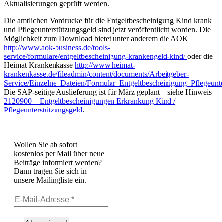
Aktualisierungen geprüft werden.
Die amtlichen Vordrucke für die Entgeltbescheinigung Kind krank
und Pflegeunterstützungsgeld sind jetzt veröffentlicht worden. Die
Möglichkeit zum Download bietet unter anderem die AOK
http://www.aok-business.de/tools-
service/formulare/entgeltbescheinigung-krankengeld-kind/
oder die
Heimat Krankenkasse
http://www.heimat-
krankenkasse.de/fileadmin/content/documents/Arbeitgeber-
Service/Einzelne_Dateien/Formular_Entgeltbescheinigung_Pflegeunte
Die SAP-seitige Auslieferung ist für März geplant – siehe Hinweis
2120900 – Entgeltbescheinigungen Erkrankung Kind /
Pflegeunterstützungsgeld
.
Wollen Sie ab sofort
kostenlos per Mail über neue
Beiträge informiert werden?
Dann tragen Sie sich in
unsere Mailingliste ein.