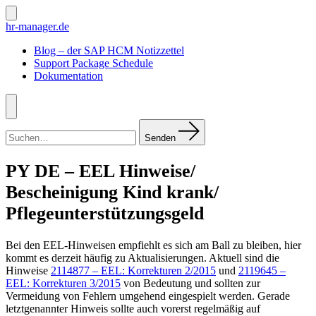
Zum
Inhalt
Suche
hr-manager.de
ein-/ausblenden
springen
Blog – der SAP HCM Notizzettel
Support Package Schedule
Dokumentation
Menü
Suchen
nach:
Senden
PY DE – EEL Hinweise/
Bescheinigung Kind krank/
Pflegeunterstützungsgeld
Bei den EEL-Hinweisen empfiehlt es sich am Ball zu bleiben, hier
kommt es derzeit häufig zu Aktualisierungen. Aktuell sind die
Hinweise
2114877 – EEL: Korrekturen 2/2015
und
2119645 –
EEL: Korrekturen 3/2015
von Bedeutung und sollten zur
Vermeidung von Fehlern umgehend eingespielt werden. Gerade
letztgenannter Hinweis sollte auch vorerst regelmäßig auf