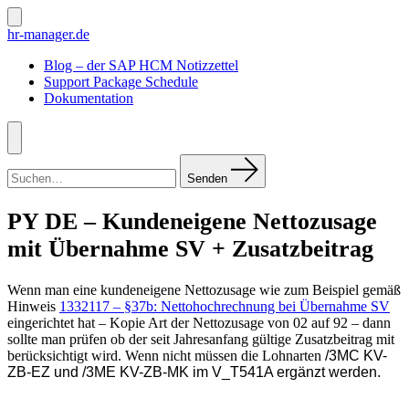
Zum
Inhalt
Suche
hr-manager.de
ein-/ausblenden
springen
Blog – der SAP HCM Notizzettel
Support Package Schedule
Dokumentation
Menü
Suchen
nach:
Senden
PY DE – Kundeneigene Nettozusage
mit Übernahme SV + Zusatzbeitrag
Wenn man eine kundeneigene Nettozusage wie zum Beispiel gemäß
Hinweis
1332117 – §37b: Nettohochrechnung bei Übernahme SV
eingerichtet hat – Kopie Art der Nettozusage von 02 auf 92 – dann
sollte man prüfen ob der seit Jahresanfang gültige Zusatzbeitrag mit
berücksichtigt wird. Wenn nicht müssen die Lohnarten
/3MC KV-
ZB-EZ
und /3ME KV-ZB-MK
i
m V_T541A ergänzt werden.