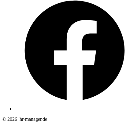
i
e
n
T
© 2026
hr-manager.de