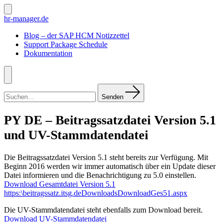
Zum
Inhalt
Suche
hr-manager.de
ein-/ausblenden
springen
Blog – der SAP HCM Notizzettel
Support Package Schedule
Dokumentation
Menü
Suchen
nach:
Senden
PY DE – Beitragssatzdatei Version 5.1
und UV-Stammdatendatei
Die Beitragssatzdatei Version 5.1 steht bereits zur Verfügung. Mit
Beginn 2016 werden wir immer automatisch über ein Update dieser
Datei informieren und die Benachrichtigung zu 5.0 einstellen.
Download Gesamtdatei Version 5.1
https:\beitragssatz.itsg.deDownloadsDownloadGes51.aspx
Die UV-Stammdatendatei steht ebenfalls zum Download bereit.
Download UV-Stammdatendatei