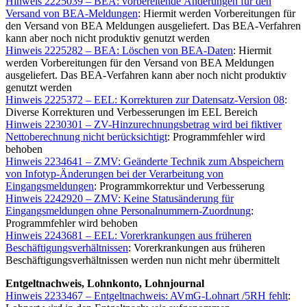
Hinweis 2225039 – BEA: vorbereitende Änderungen für den
Versand von BEA-Meldungen
: Hiermit werden Vorbereitungen für
den Versand von BEA Meldungen ausgeliefert. Das BEA-Verfahren
kann aber noch nicht produktiv genutzt werden
Hinweis 2225282 – BEA: Löschen von BEA-Daten
: Hiermit
werden Vorbereitungen für den Versand von BEA Meldungen
ausgeliefert. Das BEA-Verfahren kann aber noch nicht produktiv
genutzt werden
Hinweis 2225372 – EEL: Korrekturen zur Datensatz-Version 08
:
Diverse Korrekturen und Verbesserungen im EEL Bereich
Hinweis 2230301 – ZV-Hinzurechnungsbetrag wird bei fiktiver
Nettoberechnung nicht berücksichtigt
: Programmfehler wird
behoben
Hinweis 2234641 – ZMV: Geänderte Technik zum Abspeichern
von Infotyp-Änderungen bei der Verarbeitung von
Eingangsmeldungen
: Programmkorrektur und Verbesserung
Hinweis 2242920 – ZMV: Keine Statusänderung für
Eingangsmeldungen ohne Personalnummern-Zuordnung
:
Programmfehler wird behoben
Hinweis 2243681 – EEL: Vorerkrankungen aus früheren
Beschäftigungsverhältnissen
: Vorerkrankungen aus früheren
Beschäftigungsverhältnissen werden nun nicht mehr übermittelt
Entgeltnachweis, Lohnkonto, Lohnjournal
Hinweis 2233467 – Entgeltnachweis: AVmG-Lohnart /5RH fehlt
: