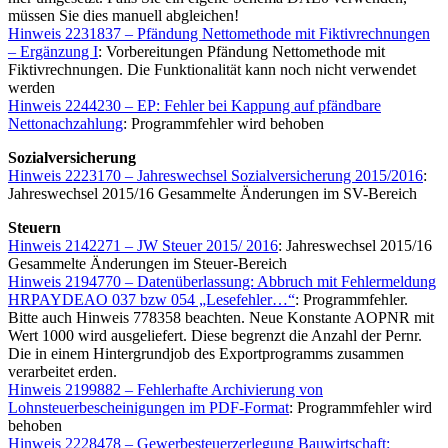
müssen Sie dies manuell abgleichen!
Hinweis 2231837 – Pfändung Nettomethode mit Fiktivrechnungen
– Ergänzung I
: Vorbereitungen Pfändung Nettomethode mit
Fiktivrechnungen. Die Funktionalität kann noch nicht verwendet
werden
Hinweis 2244230 – EP: Fehler bei Kappung auf pfändbare
Nettonachzahlung
: Programmfehler wird behoben
Sozialversicherung
Hinweis 2223170 – Jahreswechsel Sozialversicherung 2015/2016
:
Jahreswechsel 2015/16 Gesammelte Änderungen im SV-Bereich
Steuern
Hinweis 2142271 – JW Steuer 2015/ 2016
: Jahreswechsel 2015/16
Gesammelte Änderungen im Steuer-Bereich
Hinweis 2194770 – Datenüberlassung: Abbruch mit Fehlermeldung
HRPAYDEAO 037 bzw 054 „Lesefehler…“
: Programmfehler.
Bitte auch Hinweis 778358 beachten. Neue Konstante AOPNR mit
Wert 1000 wird ausgeliefert. Diese begrenzt die Anzahl der Pernr.
Die in einem Hintergrundjob des Exportprogramms zusammen
verarbeitet erden.
Hinweis 2199882 – Fehlerhafte Archivierung von
Lohnsteuerbescheinigungen im PDF-Format
: Programmfehler wird
behoben
Hinweis 2228478 – Gewerbesteuerzerlegung Bauwirtschaft: