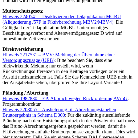
Lohnart wird in den Entgeltnachweis aufgenommen
Mutterschutzgesetz
Hinweis 2240541 – Deaktivieren der Teilapplikation MGBU
(Aliquotierung /57F in Fiktivberechnung MBV2/MBV4)
: Die
Gültigkeit der Teilapplikation MGBU Untermonatiges
Beschäftigungsverbot und Altersvermögensgesetz D wird auf
unbestimmte Zeit verschoben
Direktversicherung
Hinweis 2217531 – BVV: Meldung der Übernahme einer
Versorgungszusage (UEB)
: Bitte beachten Sie, dass eine
rückwirkende Meldung nur erstellt wird, wenn
Rückrechnungsdifferenzen in den Beiträgen vorliegen oder ein
Austritt nachzumelden ist. Falls Sie das Kennzeichen UEB nicht in
der Ausgabeliste sehen, überprüfen Sie Ihre Layout-Variante !
Pfändung / Abtretung
Hinweis 1982830 – EP: Abbruch wegen Rückforderung AVmG
:
Programmkorrektur
Hinweis 2208055 – Auslieferung für Abrechnungstabellen
Bruttoergebnis in Schema D000
: Für die zukünftig auszuliefernde
Pfändung nach dem Entstehungsprinzip in der Privatwirtschaft muss
das Brutto-Abrechnungsergebnis gespeichert werden, damit die
Fiktivrechungen auf alte Bruttoergebnisse zugreifen kann. Dies wird
hier umgesetzt. Falls Sie ein eigene Schema DAL0 verwenden,