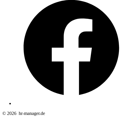
i
e
n
T
© 2026
hr-manager.de