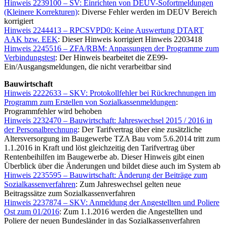
Hinweis 2239100 – SV: Einrichten von DEÜV-Sofortmeldungen
(Kleinere Korrekturen)
: Diverse Fehler werden im DEÜV Bereich
korrigiert
Hinweis 2244413 – RPCSVPD0: Keine Auswertung DTART
AAK bzw. EEK
: Dieser Hinweis korrigiert Hinweis 2203418
Hinweis 2245516 – ZFA/RBM: Anpassungen der Programme zum
Verbindungstest
: Der Hinweis bearbeitet die ZE99-
Ein/Ausgangsmeldungen, die nicht verarbeitbar sind
Bauwirtschaft
Hinweis 2222633 – SKV: Protokollfehler bei Rückrechnungen im
Programm zum Erstellen von Sozialkassenmeldungen
:
Programmfehler wird behoben
Hinweis 2232470 – Bauwirtschaft: Jahreswechsel 2015 / 2016 in
der Personalbrechnung
: Der Tarifvertrag über eine zusätzliche
Altersversorgung im Baugewerbe TZA Bau vom 5.6.2014 tritt zum
1.1.2016 in Kraft und löst gleichzeitig den Tarifvertrag über
Rentenbeihilfen im Baugewerbe ab. Dieser Hinweis gibt einen
Überblick über die Änderungen und bildet diese auch im System ab
Hinweis 2235595 – Bauwirtschaft: Änderung der Beiträge zum
Sozialkassenverfahren
: Zum Jahreswechsel gelten neue
Beitragssätze zum Sozialkassenverfahren
Hinweis 2237874 – SKV: Anmeldung der Angestellten und Poliere
Ost zum 01/2016
: Zum 1.1.2016 werden die Angestellten und
Poliere der neuen Bundesländer in das Sozialkassenverfahren