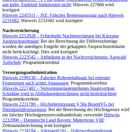
aus indiv. Endstufe funktioniert nicht
: Hinweis 227666 wird
korrigiert
Hinweis 2245511 – JSZ: Falscher Bemessungssatz nach Hinweis
2231682
: Hinweis 2231682 wird korrigiert
Nachversicherung
Hinweis 2212928 – Fehlerhafte Nachberechnung bei Kürzung
Anspruchszeitraum
: Bei der Berechnung der Differenzbeträge
wurden die anteiligen Entgelte der gekappten Anspruchszeiträume
nicht berücksichtigt. Dies wird korrigiert
Hinweis 2223542 – Abfindung in der Nachversicherung: Auswahl
Aufschub
: Programmkorrektur
Versorgungsadministration
Hinweis 2199130 – Falscher Ruhegehaltssatz bei erneuter
Festsetzung nach achter Anpassung
: Programmkorrektur
Hinweis 2227482 – Versorgungslastenteilungs-Staatsvertrag:
Schalttag wird in Abfindungsberechnung nicht berücksichtigt
:
Programmkorrektur
Hinweis 2231780 – Höchstgrenzensatz § 50e BeamtVG bei
Dienstunfallversorgung
: Bei der Berechnung der Höchstgrenze wird
ein falscher Höchstgrenzenvomhundertsatz verwendet
Hinweis
2232990 – Dienstrecht Land Bayern: Mütterrente VIII
:
Zeitraumsberechnung wird korrigiert
Hinweis 2234184 – Altersgeld (6) – Teilerwerbsminderung