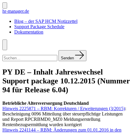
Zum
Inhalt
Suche
hr-manager.de
ein-/ausblenden
springen
Blog – der SAP HCM Notizzettel
Support Package Schedule
Dokumentation
Menü
Suchen
nach:
Senden
PY DE – Inhalt Jahreswechsel
Support package 10.12.2015 (Nummer
94 für Release 6.04)
Betriebliche Altersversorgung Deutschland
Hinweis 2225871 – RBM: Korrekturen / Erweiterungen (3/2015)
:
Bescheinigung 0096 Mitteilung über steuerpflichtige Leistungen
und Report RPCRBMD0_MZ0 Meldungserstellung
Rentenbezugsermittlung wurden korrigiert
Hinweis 2241144 – RBM: Änderungen zum 01.01.2016 in den