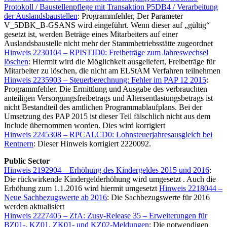
Protokoll / Baustellenpflege mit Transaktion P5DB4 / Verarbeitung
der Auslandsbaustellen
: Programmfehler, Der Parameter
V_5DBK_B-GSANS wird eingeführt. Wenn dieser auf „gültig“
gesetzt ist, werden Beträge eines Mitarbeiters auf einer
Auslandsbaustelle nicht mehr der Stammbetriebsstätte zugeordnet
Hinweis 2230104 – RPISTJD0: Freibeträge zum Jahreswechsel
löschen
: Hiermit wird die Möglichkeit ausgeliefert, Freibeträge für
Mitarbeiter zu löschen, die nicht am ELStAM Verfahren teilnehmen
Hinweis 2235903 – Steuerberechnung: Fehler im PAP 12 2015
:
Programmfehler. Die Ermittlung und Ausgabe des verbrauchten
anteiligen Versorgungsfreibetrags und Altersentlastungsbetrags ist
nicht Bestandteil des amtlichen Programmablaufplans. Bei der
Umsetzung des PAP 2015 ist dieser Teil fälschlich nicht aus dem
Include übernommen worden. Dies wird korrigiert
Hinweis 2245308 – RPCALCD0: Lohnsteuerjahresausgleich bei
Rentnern
: Dieser Hinweis korrigiert 2220092.
Public Sector
Hinweis 2192904 – Erhöhung des Kindergeldes 2015 und 2016
:
Die rückwirkende Kindergelderhöhung wird umgesetzt . Auch die
Erhöhung zum 1.1.2016 wird hiermit umgesetzt
Hinweis 2218044 –
Neue Sachbezugswerte ab 2016
: Die Sachbezugswerte für 2016
werden aktualisiert
Hinweis 2227405 – ZfA: Zusy-Release 35 – Erweiterungen für
BZ01-, KZ01, ZK01- und KZ02-Meldungen
: Die notwendigen