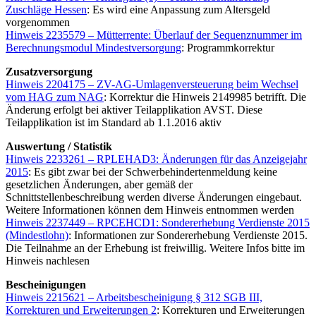
Zuschläge Hessen
: Es wird eine Anpassung zum Altersgeld
vorgenommen
Hinweis 2235579 – Mütterrente: Überlauf der Sequenznummer im
Berechnungsmodul Mindestversorgung
: Programmkorrektur
Zusatzversorgung
Hinweis 2204175 – ZV-AG-Umlagenversteuerung beim Wechsel
vom HAG zum NAG
: Korrektur die Hinweis 2149985 betrifft. Die
Änderung erfolgt bei aktiver Teilapplikation AVST. Diese
Teilapplikation ist im Standard ab 1.1.2016 aktiv
Auswertung / Statistik
Hinweis 2233261 – RPLEHAD3: Änderungen für das Anzeigejahr
2015
: Es gibt zwar bei der Schwerbehindertenmeldung keine
gesetzlichen Änderungen, aber gemäß der
Schnittstellenbeschreibung werden diverse Änderungen eingebaut.
Weitere Informationen können dem Hinweis entnommen werden
Hinweis 2237449 – RPCEHCD1: Sondererhebung Verdienste 2015
(Mindestlohn)
: Informationen zur Sondererhebung Verdienste 2015.
Die Teilnahme an der Erhebung ist freiwillig. Weitere Infos bitte im
Hinweis nachlesen
Bescheinigungen
Hinweis 2215621 – Arbeitsbescheinigung § 312 SGB III,
Korrekturen und Erweiterungen 2
: Korrekturen und Erweiterungen