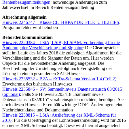
Rentenbezugsmitteilungen
: notwendige Änderungen zum
Jahreswechsel im Bereich Rentenbezugsmitteilung
Abrechnung allgemein
Hinweis 2246747 – Klasse CL_HRPAYDE_FILE_UTILITIES
:
Programmfehler wird behoben
Behördenkommunikation
Hinweis 2220384 – LStA, LStB, ELStAM: Vorbereitung für die
Änderung der Verschlüsselung und Signatur
: Die Clearingstelle
stellt im Laufe des Jahres 2016 die zulässigen Algorithmen für die
Verschlüsselung und die Signatur der Daten um. Hier werden
Objekte für die bevorstehende Änderung angepasst. Die
Beschreibung der Umstellung erfolgt nach Fertigstellung der
Lösung in einem gesonderten SAP-Hinweis
Hinweis 2235532 – B2A – eXTra-Schema Version 1.4 (Teil 2)
:
Erweiterung des bisherigen Hinweises
Hinweis 2235846 – SV: Sammelhinweis Datenaustausch 03/2015
(optional)
: Falls Sie Hinweis 2203418 „Sammelhinweis
Datenaustausch 03/2015“ vorab einspielen möchten, benötigen Sie
noch diesen Hinweis. Er enthält wichtige DDIC Änderungen, eine
Nachrichtenklasse und Dokumentation
Hinweis 2238815 – LStA: Auslieferung des XML-Schema für
2016
: Für die Übertragung der Lohnsteueranmeldung wird für 2016
ein neues XML Schema benötigt. Diese wird hiermit ausgeliefert