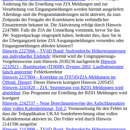
Änderung für die Erstellung von ZfA Meldungen und zur
Verarbeitung von Eingangsmeldungen werden hiermit ausgeliefert.
Allerdings sind die Programmänderungen nicht aktiviert, da zum
Zeitpunkt der Freigabe der Korrekturen kein verbindlicher
Einsatztermin bekannt ist. Die Aktivierung erfolgt durch Hinweis
2247880. Falls die ZfA die Umstellung vornimmt, bevor Sie das
JW- Supportpackage eingespielt haben, bedeutet dies, dass Sie in
der Übergangszeit keine ZfA Ausgangsmeldungen versenden oder
Eingangsmeldungen abholen können!!
Hinweis 2227666 – TVöD Bund: Stufengleiche Höhergruppierung
aus individueller Endstufe
: Hiermit wird die Umgruppierungs-
Vorgehensweise zum Hinweis 2030236 nachgereicht
Hinweis
2232923 – Basisbezüge (IT0008), Dynpro 2002, Laufbahngruppe
falsch angezeigt
: Fehlerkorrektur
Hinweis 2237804 – Korrektur zu IT0745(ZfA-Meldungen im
Öffentl. Dienst)
: Dieser Hinweis korrigiert Hinweis 2205455
Hinweis 2241820 – ZfA: Stornierung von BZ01-Meldungen wird
abgelehnt
: Das Programm zur Erstellung der BZ01 Meldungen wird
korrigiert
Hinweis 2242537 – Neue Berechnungsweise des Aufschlagssatzes
ohne vollen Kalendermonat, Teil 2
: Voraussetzung für den Fehler ist
dass die Teilapplikation UKA6 Sonderberechnung ohne vollen
Kalendermonat aktiviert ist. Der Fehler wird durch Hinweis
2141596 ausgelöst
Hinweis 2243998 – TVöD Bund, Stufengleiche Höhergruppierung