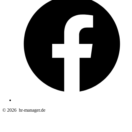
e
n
T
© 2026
hr-manager.de