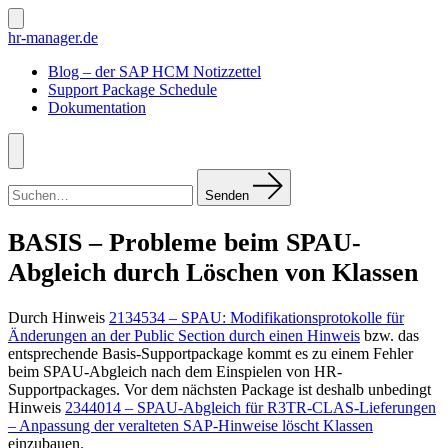
Zum
Inhalt
Suche
hr-manager.de
ein-/ausblenden
springen
Blog – der SAP HCM Notizzettel
Support Package Schedule
Dokumentation
Menü
Suchen
nach:
Senden
BASIS – Probleme beim SPAU-
Abgleich durch Löschen von Klassen
Durch Hinweis
2134534 – SPAU: Modifikationsprotokolle für
Änderungen an der Public Section durch einen Hinweis
bzw. das
entsprechende Basis-Supportpackage kommt es zu einem Fehler
beim SPAU-Abgleich nach dem Einspielen von HR-
Supportpackages. Vor dem nächsten Package ist deshalb unbedingt
Hinweis
2344014 – SPAU-Abgleich für R3TR-CLAS-Lieferungen
– Anpassung der veralteten SAP-Hinweise löscht Klassen
einzubauen.