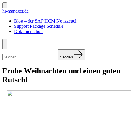
Zum
Inhalt
Suche
hr-manager.de
ein-/ausblenden
springen
Blog – der SAP HCM Notizzettel
Support Package Schedule
Dokumentation
Menü
Suchen
nach:
Senden
Frohe Weihnachten und einen guten
Rutsch!