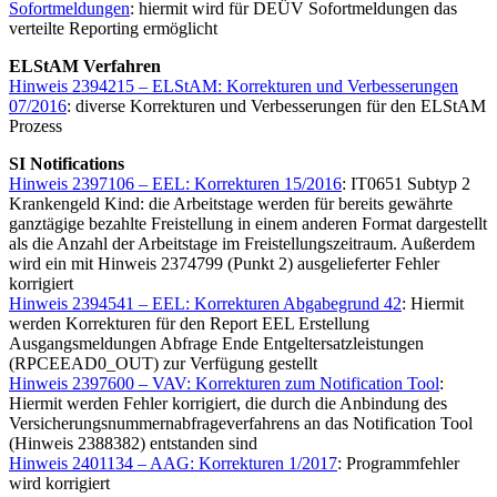
Sofortmeldungen
: hiermit wird für DEÜV Sofortmeldungen das
verteilte Reporting ermöglicht
ELStAM Verfahren
Hinweis 2394215 – ELStAM: Korrekturen und Verbesserungen
07/2016
: diverse Korrekturen und Verbesserungen für den ELStAM
Prozess
SI Notifications
Hinweis 2397106 – EEL: Korrekturen 15/2016
: IT0651 Subtyp 2
Krankengeld Kind: die Arbeitstage werden für bereits gewährte
ganztägige bezahlte Freistellung in einem anderen Format dargestellt
als die Anzahl der Arbeitstage im Freistellungszeitraum. Außerdem
wird ein mit Hinweis 2374799 (Punkt 2) ausgelieferter Fehler
korrigiert
Hinweis 2394541 – EEL: Korrekturen Abgabegrund 42
: Hiermit
werden Korrekturen für den Report EEL Erstellung
Ausgangsmeldungen Abfrage Ende Entgeltersatzleistungen
(RPCEEAD0_OUT) zur Verfügung gestellt
Hinweis 2397600 – VAV: Korrekturen zum Notification Tool
:
Hiermit werden Fehler korrigiert, die durch die Anbindung des
Versicherungsnummernabfrageverfahrens an das Notification Tool
(Hinweis 2388382) entstanden sind
Hinweis 2401134 – AAG: Korrekturen 1/2017
: Programmfehler
wird korrigiert