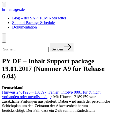
Zum
Inhalt
Suche
hr-manager.de
ein-/ausblenden
springen
Blog – der SAP HCM Notizzettel
Support Package Schedule
Dokumentation
Menü
Suchen
nach:
Senden
PY DE – Inhalt Support package
19.01.2017 (Nummer A9 für Release
6.04)
Deutschland
Hinweis 2401925 – IT0597: Fehler „Infotyp 0001 für & nicht
vorhanden oder unvollständig“
: Mit Hinweis 2189159 wurden
zusätzliche Prüfungen ausgeliefert. Dabei wird auch der persönliche
Schichtplan um den Zeitraum der Abwesenheit herum
berücksichtigt. Der Fall, dass ein Zeitraum mit Endedatum