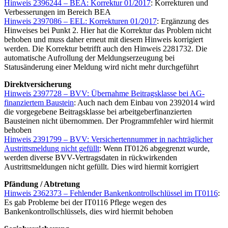
Hinweis 2396244 – BEA: Korrektur 01/2017
: Korrekturen und
Verbesserungen im Bereich BEA
Hinweis 2397086 – EEL: Korrekturen 01/2017
: Ergänzung des
Hinweises bei Punkt 2. Hier hat die Korrektur das Problem nicht
behoben und muss daher erneut mit diesem Hinweis korrigiert
werden. Die Korrektur betrifft auch den Hinweis 2281732. Die
automatische Aufrollung der Meldungserzeugung bei
Statusänderung einer Meldung wird nicht mehr durchgeführt
Direktversicherung
Hinweis 2397728 – BVV: Übernahme Beitragsklasse bei AG-
finanziertem Baustein
: Auch nach dem Einbau von 2392014 wird
die vorgegebene Beitragsklasse bei arbeitgeberfinanzierten
Bausteinen nicht übernommen. Der Programmfehler wird hiermit
behoben
Hinweis 2391799 – BVV: Versichertennummer in nachträglicher
Austrittsmeldung nicht gefüllt
: Wenn IT0126 abgegrenzt wurde,
werden diverse BVV-Vertragsdaten in rückwirkenden
Austrittsmeldungen nicht gefüllt. Dies wird hiermit korrigiert
Pfändung / Abtretung
Hinweis 2362373 – Fehlender Bankenkontrollschlüssel im IT0116
:
Es gab Probleme bei der IT0116 Pflege wegen des
Bankenkontrollschlüssels, dies wird hiermit behoben