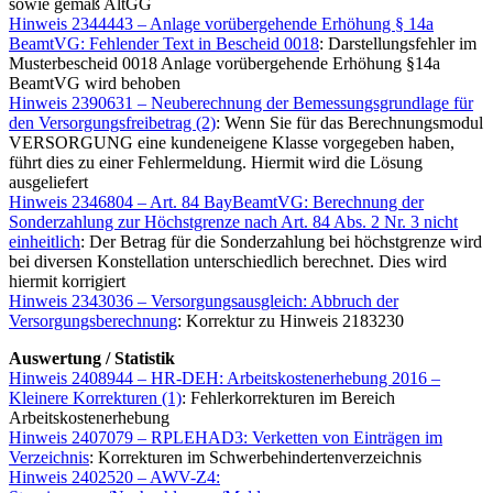
sowie gemäß AltGG
Hinweis 2344443 – Anlage vorübergehende Erhöhung § 14a
BeamtVG: Fehlender Text in Bescheid 0018
: Darstellungsfehler im
Musterbescheid 0018 Anlage vorübergehende Erhöhung §14a
BeamtVG wird behoben
Hinweis 2390631 – Neuberechnung der Bemessungsgrundlage für
den Versorgungsfreibetrag (2)
: Wenn Sie für das Berechnungsmodul
VERSORGUNG eine kundeneigene Klasse vorgegeben haben,
führt dies zu einer Fehlermeldung. Hiermit wird die Lösung
ausgeliefert
Hinweis 2346804 – Art. 84 BayBeamtVG: Berechnung der
Sonderzahlung zur Höchstgrenze nach Art. 84 Abs. 2 Nr. 3 nicht
einheitlich
: Der Betrag für die Sonderzahlung bei höchstgrenze wird
bei diversen Konstellation unterschiedlich berechnet. Dies wird
hiermit korrigiert
Hinweis 2343036 – Versorgungsausgleich: Abbruch der
Versorgungsberechnung
: Korrektur zu Hinweis 2183230
Auswertung / Statistik
Hinweis 2408944 – HR-DEH: Arbeitskostenerhebung 2016 –
Kleinere Korrekturen (1)
: Fehlerkorrekturen im Bereich
Arbeitskostenerhebung
Hinweis 2407079 – RPLEHAD3: Verketten von Einträgen im
Verzeichnis
: Korrekturen im Schwerbehindertenverzeichnis
Hinweis 2402520 – AWV-Z4: