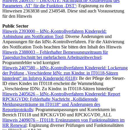
Hinweis 2409337 – DBA/ATE: Nachträgliche Auslieferung des
Parameters ‚AT‘ für die Funktion ‚DST‘
: Ergänzung zu den
Hinweisen 2363838 und 2349548. Diese sind auch Voraussetzung
für den Hinweis
Public Sector
Hinweis 2393000 – IdNr.-Kontrollverfahren Kindergeld:
Anbindung ans Notification Tool
: Diverse Änderungen und
Anpassungen für das IdNr.-Kontrollverfahren. Für die Aktivierung
des Notification Tools beachten Sie bitten den Inhalt des Hinweis
Hinweis 2388003 – Fehlerhafter Bemessungszeitraum für
Tagesdurchschnitt bei mehrfachem Arbeitszeitwechsel
:
Programmfehler wird korrigiert
Hinweis 2407580 – IdNr.-Kontrollverfahren Kindergeld: Lockerung
der Prüfung „Verschiedene IdNr. zun Kindnr. in IT0118-Sätzen
hinterlegt“ im Infotyp Kindergeld (0118)
: Be der Pflege der Steuer-
ID eines Kindes im IT0118 erscheint die Warnmeldung
„Verschiedene IDNr. Zu Kindnr. in IT0118-Sätzen hinterlegt“
Hinweis 2405626 – IdNr.-Kontrollverfahren Kindergeld: Report
RPCKGVD0: Fehlerhafte Nachricht „Kollidierende
Meldungszeiträume im IT0118“ und Änderungen des
Reportprotokolls
: Programmanpassungen und Korrekturen im
Bereich IT0118 und RPCKGVD0 und RPCKGVD0_ALL
Hinweis 2409076 – IT0118: Ergänzungen von Funktionalitäten im
HR Renewal
: Ergänzung diverser Prüfungen und Funktionalitäten