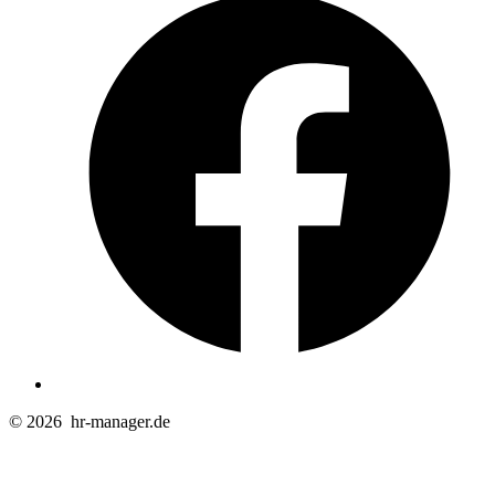
i
e
n
T
© 2026
hr-manager.de