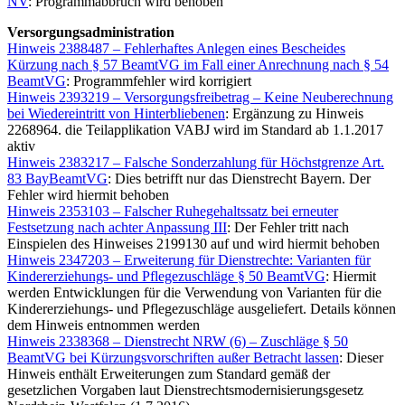
NV
: Programmabbruch wird behoben
Versorgungsadministration
Hinweis 2388487 – Fehlerhaftes Anlegen eines Bescheides
Kürzung nach § 57 BeamtVG im Fall einer Anrechnung nach § 54
BeamtVG
: Programmfehler wird korrigiert
Hinweis 2393219 – Versorgungsfreibetrag – Keine Neuberechnung
bei Wiedereintritt von Hinterbliebenen
: Ergänzung zu Hinweis
2268964. die Teilapplikation VABJ wird im Standard ab 1.1.2017
aktiv
Hinweis 2383217 – Falsche Sonderzahlung für Höchstgrenze Art.
83 BayBeamtVG
: Dies betrifft nur das Dienstrecht Bayern. Der
Fehler wird hiermit behoben
Hinweis 2353103 – Falscher Ruhegehaltssatz bei erneuter
Festsetzung nach achter Anpassung III
: Der Fehler tritt nach
Einspielen des Hinweises 2199130 auf und wird hiermit behoben
Hinweis 2347203 – Erweiterung für Dienstrechte: Varianten für
Kindererziehungs- und Pflegezuschläge § 50 BeamtVG
: Hiermit
werden Entwicklungen für die Verwendung von Varianten für die
Kindererziehungs- und Pflegezuschläge ausgeliefert. Details können
dem Hinweis entnommen werden
Hinweis 2338368 – Dienstrecht NRW (6) – Zuschläge § 50
BeamtVG bei Kürzungsvorschriften außer Betracht lassen
: Dieser
Hinweis enthält Erweiterungen zum Standard gemäß der
gesetzlichen Vorgaben laut Dienstrechtsmodernisierungsgesetz