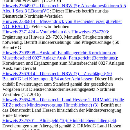
Nordrhein-Westfalen (1.7.2016)
Hinweis 2364997 – Dienstrecht NRW (5): Absenkungsfaktoren § 5
Abs. 1 Satz 3 LBeamtVG
: Dieser Hinweis betrifft nur das
Dienstrecht Nordrhein-Westfalen
Hinweis 2336814 – Massendruck von Bescheiden erzeugt Fehler
NO_RESULT
: Fehler wird behoben
Hinweis 2371424 – Vorabeinbau des Hinweises 2347203
:
Ergänzung zu Hinweis 2347203, Manuelle Tätigkeiten sind
notwendig. Betrifft Kindererziehungs- und Pflegezuschläge §50
BeamtVG
Hinweis 2399908 – Auskunft Familiengericht: Korrekturen zu
Musterbescheid 0027 Anlage Ausk. Fam.gericht (Berechnung)
:
Korrekturen und Ergänzungen zum Musterbescheid 0027 Anlagen
Ausk.Fam.Gericht
Hinweis 2367014 – Dienstrecht NRW (7) – Zuschläge § 50
BeamtVG bei Kürzungen § 54 außer Acht lassen
: Dieser Hinweis
enthält Erweiterungen zum Standard gemäß der gesetzlichen
Vorgaben laut Dienstrechtsmoderniesierungsgesetz Nordrhein-
Westfalen (1.7.2016)
Hinweis 2365428 – Dienstrecht Land Hessen: 2. DRModG (Volle
KEZe neben Mindestversorgung Hinterbliebene) (3)
: Betrifft nur
das Dienstrecht Land Hessen hinsichtlich der Mindestversorgung
Hinterbliebene
Hinweis 2325301 – Altersgeld (10): Hinterbliebenenaltersgeld
:
Erweiterungen zum Altersgeld gemäß 2. DRModG Land Hessen