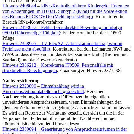
im IT0117 und PA30
Hinweis 2408044 – IdNr.-Kontrollverfahren Kindergeld: Erkennen
von Änderungen im IT0021, Subtyp 2 (Kind) für die Vorselektion
des Reports RPCKGVD0 (Meldungserstellung)
: Korrekturen im
Bereich IdNr.-Kontrollverfahren
Hinweis 2393957 – Fehler bei indirekter Bewertung im Infotyp
0509 (Höherwertige Tätigkeit)
: Fehlerkorrektur bei der IT0509
Pflege
Hinweis 2358905 – TV FlexAZ: Arbeitskammerbeitrag wird in
Freiphase nicht abgeführt
: Korrekturen bei den Lohnarten /6WJ und
/6W9, so dass diese auch in das Arbeitskammerbrutti (Bremen und
Saarland) und das Gewerbesteuerbrutto
Hinweis 2386212 – Korrekturen IT0509: Personalfälle mit
strukturellen Berechtigungen
: Ergänzung zu Hinweis 2377598
Nachversicherung
Hinweis 2323890 – Einmalzahlung wird in
Anspruchszeitraumtabelle nicht gespeichert
: Bei einer
Nachberechnung kommt es zu Differenzen im eigentlich
unveränderten Anspruchszeitraum, wenn Einmalzahlungen den
gleichen Zeitraum wie der zugehörige Anspruchszeitraum umfassen.
Es wird ein Report zur Verfügung gestellt, der sich um die in der
Vergangenheit fehlerhaft durchgeführten Nachberechnungen
kümmert. Bitte hierzu den Hinweis lesen
Hinweis 2380694 – Generierung von Anspruchszeiträumen in der