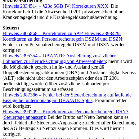
Sozialversicherung
Hinweis 2334514 – §23c SGB IV: Korrekturen XXX
: Die
Korrektur betrifft die Abwesenheit 0201 privatversichert ohne
Krankentagegeld und die Krankengeldzuschußberechnung
Steuern
Hinweis 2405868 – Korrekturen zu SAP-Hinweis 2398429:
Korrekturen zu den Personalrechenregeln DSZM und DSZN
:
Fehler in den Personalrechenregeln DSZM und DSZN werden
korrigiert
Hinweis 2395354 – DBA/ATE: Auslieferung zusätzlicher
Lohnarten zur Berücksichtigung von Abwesenheiten
: hiermit wird
die Möglichkeit gegeben im In- und Ausland gemäß
Doppelbesteuerungsabkommen (DBA) und Auslandstätigkeitserlass
(AET) (die nicht über den Arbeitszeitplan oder den IT 2001
berücksichtigt wurden) über zusätzliche Lohnarten pro
Bescheinigungszeitraum zu erfassen
Hinweis 2387386 – Fehler bei der Steuerberechnung auf laufende
Bezüge bei untermonatigem DBA/ATE-Splits
: Programmfehler
wird korrigiert
Hinweis 2399509 – Korrekturen zur Personalrechenregel DSN3
(Steuertage anpassen)
: Bei der Brutto auf Netto Iteration kann es
durch fehlerhafte Steuertage-Anpassung zu fehlerhafter Berechnung
des AG-Beitrags zu Nettozusagen kommen. Dies wird hiermit
korrigiert