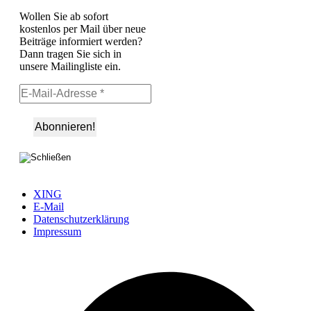
Wollen Sie ab sofort
kostenlos per Mail über neue
Beiträge informiert werden?
Dann tragen Sie sich in
unsere Mailingliste ein.
XING
E-Mail
Datenschutzerklärung
Impressum
Ö
F
i
e
n