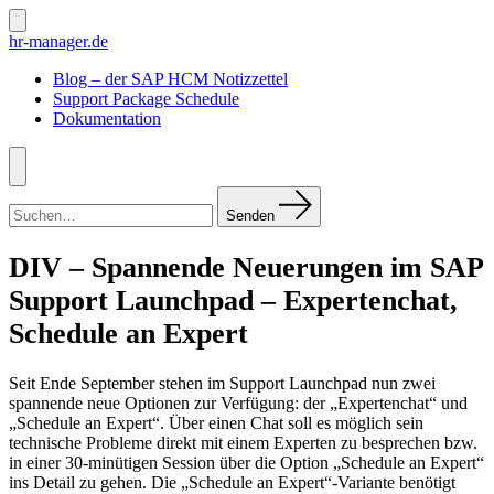
Zum
Inhalt
Suche
hr-manager.de
ein-/ausblenden
springen
Blog – der SAP HCM Notizzettel
Support Package Schedule
Dokumentation
Menü
Suchen
nach:
Senden
DIV – Spannende Neuerungen im SAP
Support Launchpad – Expertenchat,
Schedule an Expert
Seit Ende September stehen im Support Launchpad nun zwei
spannende neue Optionen zur Verfügung: der „Expertenchat“ und
„Schedule an Expert“. Über einen Chat soll es möglich sein
technische Probleme direkt mit einem Experten zu besprechen bzw.
in einer 30-minütigen Session über die Option „Schedule an Expert“
ins Detail zu gehen. Die „Schedule an Expert“-Variante benötigt