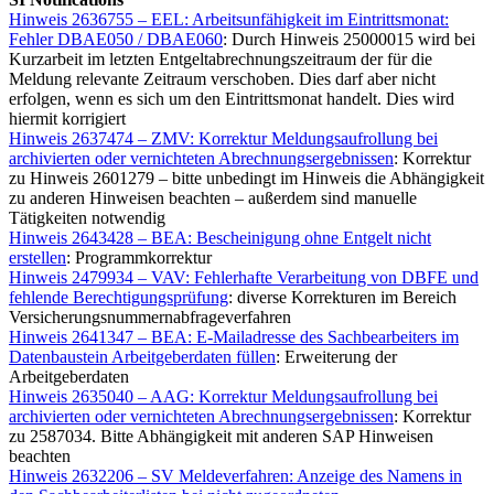
Hinweis 2636755 – EEL: Arbeitsunfähigkeit im Eintrittsmonat:
Fehler DBAE050 / DBAE060
: Durch Hinweis 25000015 wird bei
Kurzarbeit im letzten Entgeltabrechnungszeitraum der für die
Meldung relevante Zeitraum verschoben. Dies darf aber nicht
erfolgen, wenn es sich um den Eintrittsmonat handelt. Dies wird
hiermit korrigiert
Hinweis 2637474 – ZMV: Korrektur Meldungsaufrollung bei
archivierten oder vernichteten Abrechnungsergebnissen
: Korrektur
zu Hinweis 2601279 – bitte unbedingt im Hinweis die Abhängigkeit
zu anderen Hinweisen beachten – außerdem sind manuelle
Tätigkeiten notwendig
Hinweis 2643428 – BEA: Bescheinigung ohne Entgelt nicht
erstellen
: Programmkorrektur
Hinweis 2479934 – VAV: Fehlerhafte Verarbeitung von DBFE und
fehlende Berechtigungsprüfung
: diverse Korrekturen im Bereich
Versicherungsnummernabfrageverfahren
Hinweis 2641347 – BEA: E-Mailadresse des Sachbearbeiters im
Datenbaustein Arbeitgeberdaten füllen
: Erweiterung der
Arbeitgeberdaten
Hinweis 2635040 – AAG: Korrektur Meldungsaufrollung bei
archivierten oder vernichteten Abrechnungsergebnissen
: Korrektur
zu 2587034. Bitte Abhängigkeit mit anderen SAP Hinweisen
beachten
Hinweis 2632206 – SV Meldeverfahren: Anzeige des Namens in