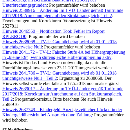
Unterbrechungsgründen
: Programmfehler wird behoben
Hinweis 2588916 – Änderung im TVÜ-Länder gemäß Tarifrunde
2017/2018: Anrechnungen auf den Strukturausgleich, Teil 2
:
Erweiterungen und Korrekturen. Voraussetzung ist Hinweis
2527811
Hinweis 2646550 – Notification Tool: Fehler im Report
RPLEROD0
: Programmfehler wird behoben
Hinweis 2638068 – TV-L: Garantiebetrag wird ab 01.01.2018
unrichtigerweise Null
: Programmfehler wird behoben
Hinweis 2641172 – TV-L: Falsche Stufe 4A bei Höhergruppierung
in „kleine E9“, wenn stufengleiche Höhergruppierung aktiv
:
Hinweis ist für das Land Hessen notwendig, da darin die
Durchführungshinweise vom 23.11.2017 umgesetzt werden
Hinweis 2641786 – TV-L: Garantiebetrag wird ab 01.01.2018
unrichtigerweise Null – Teil 2
: Ergänzung zu 2638068. Der
Hinweis selbst wurde ebenfalls am 17.5.2018 nochmals ergänzt
Hinweis 2639017 – Änderung im TVÜ-Länder gemäß Tarifrunde
2017/2018: Korrektur zur Anrechnung auf den Strukturausgleich,
Teil 2
: Programmkorrektur. Bitte beachten Sie auch Hinweis
2588916
Hinweis 2637749 – Kindergeld: Anzeige zeitlicher Lücken in der
Kindergeldübersicht bei Anspruch ohne Zahlung
: Programmfehler
wird behoben
SI Notifications