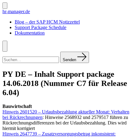
Zum
Inhalt
Suche
hr-manager.de
ein-/ausblenden
springen
Blog – der SAP HCM Notizzettel
Support Package Schedule
Dokumentation
Menü
Suchen
nach:
Senden
PY DE – Inhalt Support package
14.06.2018 (Nummer C7 für Release
6.04)
Bauwirtschaft
Hinweis 2601520 – Urlaubsbezahlung aktueller Monat: Verhalten
bei Rückrechnungen
: Hinweise 2568932 und 2579517 führen zu
Rückrechnungsdifferenzen bei der Urlaubsbezahlung. Dies wird
hiermit korrigiert
Hinweis 2647739 – Zusatzversorgungsbetrag inkonsistent: