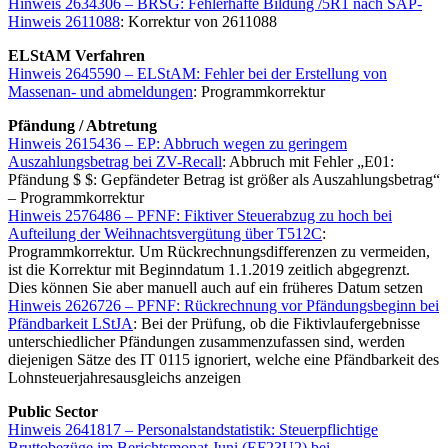
Hinweis 2634306 – BRSG: Fehlerhafte Bildung /5R1 nach SAP-
Hinweis 2611088
: Korrektur von 2611088
ELStAM Verfahren
Hinweis 2645590 – ELStAM: Fehler bei der Erstellung von
Massenan- und abmeldungen
: Programmkorrektur
Pfändung / Abtretung
Hinweis 2615436 – EP: Abbruch wegen zu geringem
Auszahlungsbetrag bei ZV-Recall
: Abbruch mit Fehler „E01:
Pfändung $ $: Gepfändeter Betrag ist größer als Auszahlungsbetrag“
– Programmkorrektur
Hinweis 2576486 – PFNF: Fiktiver Steuerabzug zu hoch bei
Aufteilung der Weihnachtsvergütung über T512C
:
Programmkorrektur. Um Rückrechnungsdifferenzen zu vermeiden,
ist die Korrektur mit Beginndatum 1.1.2019 zeitlich abgegrenzt.
Dies können Sie aber manuell auch auf ein früheres Datum setzen
Hinweis 2626726 – PFNF: Rückrechnung vor Pfändungsbeginn bei
Pfändbarkeit LStJA
: Bei der Prüfung, ob die Fiktivlaufergebnisse
unterschiedlicher Pfändungen zusammenzufassen sind, werden
diejenigen Sätze des IT 0115 ignoriert, welche eine Pfändbarkeit des
Lohnsteuerjahresausgleichs anzeigen
Public Sector
Hinweis 2641817 – Personalstandstatistik: Steuerpflichtige
Bruttobezüge im Berichtsmonat Juni (EF23U2) bei