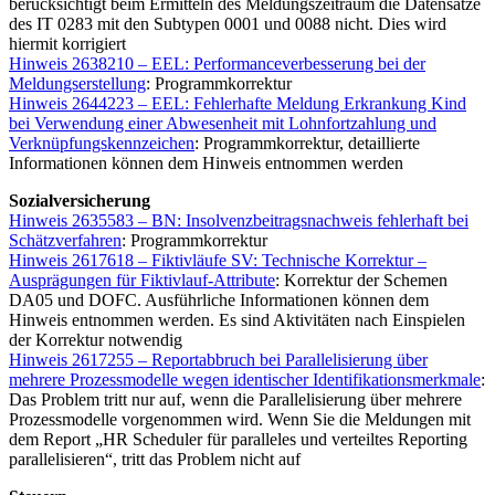
berücksichtigt beim Ermitteln des Meldungszeitraum die Datensätze
des IT 0283 mit den Subtypen 0001 und 0088 nicht. Dies wird
hiermit korrigiert
Hinweis 2638210 – EEL: Performanceverbesserung bei der
Meldungserstellung
: Programmkorrektur
Hinweis 2644223 – EEL: Fehlerhafte Meldung Erkrankung Kind
bei Verwendung einer Abwesenheit mit Lohnfortzahlung und
Verknüpfungskennzeichen
: Programmkorrektur, detaillierte
Informationen können dem Hinweis entnommen werden
Sozialversicherung
Hinweis 2635583 – BN: Insolvenzbeitragsnachweis fehlerhaft bei
Schätzverfahren
: Programmkorrektur
Hinweis 2617618 – Fiktivläufe SV: Technische Korrektur –
Ausprägungen für Fiktivlauf-Attribute
: Korrektur der Schemen
DA05 und DOFC. Ausführliche Informationen können dem
Hinweis entnommen werden. Es sind Aktivitäten nach Einspielen
der Korrektur notwendig
Hinweis 2617255 – Reportabbruch bei Parallelisierung über
mehrere Prozessmodelle wegen identischer Identifikationsmerkmale
:
Das Problem tritt nur auf, wenn die Parallelisierung über mehrere
Prozessmodelle vorgenommen wird. Wenn Sie die Meldungen mit
dem Report „HR Scheduler für paralleles und verteiltes Reporting
parallelisieren“, tritt das Problem nicht auf