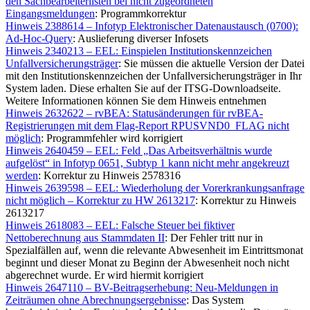
den Sachbearbeiterlisten bei nicht zugeordneten
Eingangsmeldungen
: Programmkorrektur
Hinweis 2388614 – Infotyp Elektronischer Datenaustausch (0700):
Ad-Hoc-Query
: Auslieferung diverser Infosets
Hinweis 2340213 – EEL: Einspielen Institutionskennzeichen
Unfallversicherungsträger
: Sie müssen die aktuelle Version der Datei
mit den Institutionskennzeichen der Unfallversicherungsträger in Ihr
System laden. Diese erhalten Sie auf der ITSG-Downloadseite.
Weitere Informationen können Sie dem Hinweis entnehmen
Hinweis 2632622 – rvBEA: Statusänderungen für rvBEA-
Registrierungen mit dem Flag-Report RPUSVND0_FLAG nicht
möglich
: Programmfehler wird korrigiert
Hinweis 2640459 – EEL: Feld „Das Arbeitsverhältnis wurde
aufgelöst“ in Infotyp 0651, Subtyp 1 kann nicht mehr angekreuzt
werden
: Korrektur zu Hinweis 2578316
Hinweis 2639598 – EEL: Wiederholung der Vorerkrankungsanfrage
nicht möglich – Korrektur zu HW 2613217
: Korrektur zu Hinweis
2613217
Hinweis 2618083 – EEL: Falsche Steuer bei fiktiver
Nettoberechnung aus Stammdaten II
: Der Fehler tritt nur in
Spezialfällen auf, wenn die relevante Abwesenheit im Eintrittsmonat
beginnt und dieser Monat zu Beginn der Abwesenheit noch nicht
abgerechnet wurde. Er wird hiermit korrigiert
Hinweis 2647110 – BV-Beitragserhebung: Neu-Meldungen in
Zeiträumen ohne Abrechnungsergebnisse
: Das System