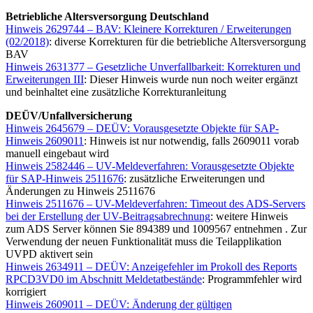
Betriebliche Altersversorgung Deutschland
Hinweis 2629744 – BAV: Kleinere Korrekturen / Erweiterungen
(02/2018)
: diverse Korrekturen für die betriebliche Altersversorgung
BAV
Hinweis 2631377 – Gesetzliche Unverfallbarkeit: Korrekturen und
Erweiterungen III
: Dieser Hinweis wurde nun noch weiter ergänzt
und beinhaltet eine zusätzliche Korrekturanleitung
DEÜV/Unfallversicherung
Hinweis 2645679 – DEÜV: Vorausgesetzte Objekte für SAP-
Hinweis 2609011
: Hinweis ist nur notwendig, falls 2609011 vorab
manuell eingebaut wird
Hinweis 2582446 – UV-Meldeverfahren: Vorausgesetzte Objekte
für SAP-Hinweis 2511676
: zusätzliche Erweiterungen und
Änderungen zu Hinweis 2511676
Hinweis 2511676 – UV-Meldeverfahren: Timeout des ADS-Servers
bei der Erstellung der UV-Beitragsabrechnung
: weitere Hinweis
zum ADS Server können Sie 894389 und 1009567 entnehmen . Zur
Verwendung der neuen Funktionalität muss die Teilapplikation
UVPD aktivert sein
Hinweis 2634911 – DEÜV: Anzeigefehler im Prokoll des Reports
RPCD3VD0 im Abschnitt Meldetatbestände
: Programmfehler wird
korrigiert
Hinweis 2609011 – DEÜV: Änderung der gültigen