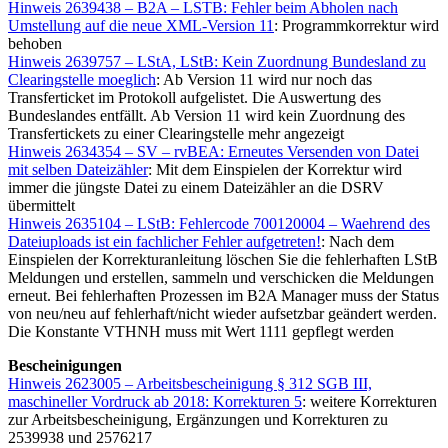
Hinweis 2639438 – B2A – LSTB: Fehler beim Abholen nach
Umstellung auf die neue XML-Version 11
: Programmkorrektur wird
behoben
Hinweis 2639757 – LStA, LStB: Kein Zuordnung Bundesland zu
Clearingstelle moeglich
: Ab Version 11 wird nur noch das
Transferticket im Protokoll aufgelistet. Die Auswertung des
Bundeslandes entfällt. Ab Version 11 wird kein Zuordnung des
Transfertickets zu einer Clearingstelle mehr angezeigt
Hinweis 2634354 – SV – rvBEA: Erneutes Versenden von Datei
mit selben Dateizähler
: Mit dem Einspielen der Korrektur wird
immer die jüngste Datei zu einem Dateizähler an die DSRV
übermittelt
Hinweis 2635104 – LStB: Fehlercode 700120004 – Waehrend des
Dateiuploads ist ein fachlicher Fehler aufgetreten!
: Nach dem
Einspielen der Korrekturanleitung löschen Sie die fehlerhaften LStB
Meldungen und erstellen, sammeln und verschicken die Meldungen
erneut. Bei fehlerhaften Prozessen im B2A Manager muss der Status
von neu/neu auf fehlerhaft/nicht wieder aufsetzbar geändert werden.
Die Konstante VTHNH muss mit Wert 1111 gepflegt werden
Bescheinigungen
Hinweis 2623005 – Arbeitsbescheinigung § 312 SGB III,
maschineller Vordruck ab 2018: Korrekturen 5
: weitere Korrekturen
zur Arbeitsbescheinigung, Ergänzungen und Korrekturen zu
2539938 und 2576217