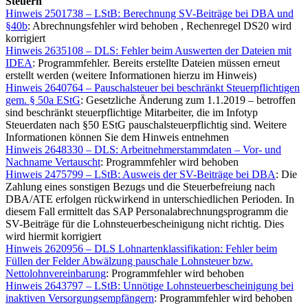
Steuern
Hinweis 2501738 – LStB: Berechnung SV-Beiträge bei DBA und
§40b
: Abrechnungsfehler wird behoben , Rechenregel DS20 wird
korrigiert
Hinweis 2635108 – DLS: Fehler beim Auswerten der Dateien mit
IDEA
: Programmfehler. Bereits erstellte Dateien müssen erneut
erstellt werden (weitere Informationen hierzu im Hinweis)
Hinweis 2640764 – Pauschalsteuer bei beschränkt Steuerpflichtigen
gem. § 50a EStG
: Gesetzliche Änderung zum 1.1.2019 – betroffen
sind beschränkt steuerpflichtige Mitarbeiter, die im Infotyp
Steuerdaten nach §50 EStG pauschalsteuerpflichtig sind. Weitere
Informationen können Sie dem Hinweis entnehmen
Hinweis 2648330 – DLS: Arbeitnehmerstammdaten – Vor- und
Nachname Vertauscht
: Programmfehler wird behoben
Hinweis 2475799 – LStB: Ausweis der SV-Beiträge bei DBA
: Die
Zahlung eines sonstigen Bezugs und die Steuerbefreiung nach
DBA/ATE erfolgen rückwirkend in unterschiedlichen Perioden. In
diesem Fall ermittelt das SAP Personalabrechnungsprogramm die
SV-Beiträge für die Lohnsteuerbescheinigung nicht richtig. Dies
wird hiermit korrigiert
Hinweis 2620956 – DLS Lohnartenklassifikation: Fehler beim
Füllen der Felder Abwälzung pauschale Lohnsteuer bzw.
Nettolohnvereinbarung
: Programmfehler wird behoben
Hinweis 2643797 – LStB: Unnötige Lohnsteuerbescheinigung bei
inaktiven Versorgungsempfängern
: Programmfehler wird behoben