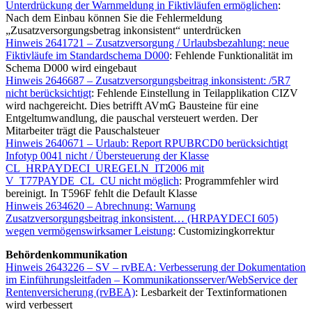
Unterdrückung der Warnmeldung in Fiktivläufen ermöglichen
:
Nach dem Einbau können Sie die Fehlermeldung
„Zusatzversorgungsbetrag inkonsistent“ unterdrücken
Hinweis 2641721 – Zusatzversorgung / Urlaubsbezahlung: neue
Fiktivläufe im Standardschema D000
: Fehlende Funktionalität im
Schema D000 wird eingebaut
Hinweis 2646687 – Zusatzversorgungsbeitrag inkonsistent: /5R7
nicht berücksichtigt
: Fehlende Einstellung in Teilapplikation CIZV
wird nachgereicht. Dies betrifft AVmG Bausteine für eine
Entgeltumwandlung, die pauschal versteuert werden. Der
Mitarbeiter trägt die Pauschalsteuer
Hinweis 2640671 – Urlaub: Report RPUBRCD0 berücksichtigt
Infotyp 0041 nicht / Übersteuerung der Klasse
CL_HRPAYDECI_UREGELN_IT2006 mit
V_T77PAYDE_CL_CU nicht möglich
: Programmfehler wird
bereinigt. In T596F fehlt die Default Klasse
Hinweis 2634620 – Abrechnung: Warnung
Zusatzversorgungsbeitrag inkonsistent… (HRPAYDECI 605)
wegen vermögenswirksamer Leistung
: Customizingkorrektur
Behördenkommunikation
Hinweis 2643226 – SV – rvBEA: Verbesserung der Dokumentation
im Einführungsleitfaden – Kommunikationsserver/WebService der
Rentenversicherung (rvBEA)
: Lesbarkeit der Textinformationen
wird verbessert