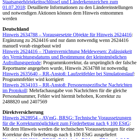
Staatsangehörigkeitsschlüssel und Länderkennzeichen zum
01.07.2018
: Detaillierte Informationen zu den Ländereinstellungen
und notwendigen Aktionen können dem Hinweis entnommen
werden
Deutschland
Hinweis 2634788 – Vorausgesetzte Objekte für Hinweis 2624416
:
Ergänzung zu 2624416 und nur dann notwendig wenn 2624416
manuell vorab eingebaut wird
Hinweis 2624416 – ?Datenvernichtung Meldewesen: Zulässigkeit
des Vernichtungsdatums und Bestimmung der kleinstmöglichen
Aufrollungsperiode
: Programmkorrektur, da ursprünglich der falsche
Reportname angegeben wurde, Hinweis 2634788 ist notwendig
Hinweis 2635640 – RR-Anstoß: Laufzeitfehler bei Simulationslauf
:
Programmfehler wird korrigiert
Hinweis 2634103 – RR-Anstoß: Personenspezifische Nachrichten
im Protokoll
: Mehrfachausgabe von Nachrichten für die gleiche
Personalnummer, Fehler wird hiermit behoben, Korrektur zu
2488820 und 2407569
Direktversicherung
Hinweis 2628954 – AVmG, BRSG: Technische Voraussetzungen
für die Korrekturmöglichkeit zum Förderbetrag nach § 100 EStG
:
Mit dem Hinweis werden die technischen Voraussetzungen für eine
Korrektur des Förderbetrags nach § 100 EStG ausgeliefert