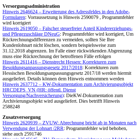
Versorgungsadministration
Hinweis 2646624 – Erweiterung des Adressfeldes in den Adobe-
Formularen
: Vorraussetzung is Hinweis 2590079 , Programmfehler
wird korrigiert
Hinweis 2619050 – Falscher steuerfreier Anteil Kindererziehungs-
und Pflegezuschläge DNeuG
: Programmfehler wird korrigiert, Um
Rückrechnungsdifferenzen zu vermeiden, sollten Sie Ihre
Kundenlohnart nicht löschen, sondern beispielsweise zum
31.12.2018 abgrenzen. Im Falle einer rückwirkenden Abgrenzung
muss eine Rückrechnung der betroffenen Fälle erfolgen
Hinweis 2611416 – Dienstrecht Hessen: Korrekturen zum
Besoldungsanpassungsgesetz 2017/2018
: Korrekturen zum
Hessischen Besoldungsanpassungsgesetz 2017/18 werden hiermit
ausgeliefert. Details können dem Hinweis entnommen werden
Hinweis 2637712 – KW-Dokumentation zum Archivierungsobjekt
HRCDEPS_VN (HR: öffentl. Dienst
Versorgung/Nachversicherung)
: DieKW-Dokumentation zum
Archivierungsobjekt wird ausgeliefert. Dies betrifft Hinweis
2588248
Zusatzversorgung
Hinweis 2620939 – ZVUW: Abrechnung bricht ab in Monaten nach
Verwendung der Lohnart /2RR
: Programmfehler wird behoben,
siehe auch 2591746