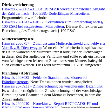
Direktversicherung
Hinweis 2678002 – LSTA, BRSG: Korrektur zur externen Aufgabe
der Zahl der nach § 100 EStG förderfähigen Mitarbeitern
:
Programmfehler wird behoben
Hinweis 2691342 – BRSG: Korrekturen zum Förderbetrag nach §
100 EStG bei ausgetretenen Mitarbeitern
: Diverse Korrekturen zur
Berechnung des Förderbetrags nach § 100 EStG.
Mutterschutzgesetz
Hinweis 2686757 – Zuschuss zum Mutterschaftsgeld und geldwerte
Vorteil, z.B. Dienstwagen
: Wenn eine Mitarbeiterin beispielsweise
das Auto während der Mutterschutzfrist nutzt, ist der Dienstwagen
in dieser Zeit Bestandteil der Vergütung und sollte so als ein Teil des
vom Arbeitgeber zu leistenden Zuschusses zum Mutterschaftsgeld
auch erstattet werden. Dies wird hiermit zum 1.1.2019 umgesetzt.
Pfändung / Abtretung
Hinweis 2693085 – Fehlende Standardtransaktionen bei
Pfändungsreports
: Neue Transaktionen wurden ausgeliefert
Hinweis 2673931 – Zinsberechnung bei vorschüssiger Bezahlung
:
Es wird nun ermöglicht, die Zinsberechnung bei der vorschüssigen
Bezahlung von Beamten in dem Monat zu berechnen, in dem die
Zinsen anfallen.
Hinweis 2694910 – Korrektur zu Report RPCPCAD0_EP und
RPCALCD0 nach Hinweis 2530182
: Programmfehler aufgrund