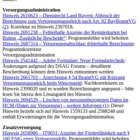
Versorgungsadministration
Hinweis 2610623 – Dienstrecht Land Bayern: Abbruch der
Berechnung zum Versorgungsausgleich nach Art. 92 BayBeamtVG
(2)
: Korrektur zu Hinweis 2397018.
Hinweis 2691238 – Fehlerhafte Anzeige der Registerkarten bei
Button „Zusätzliche Bescheide“
: Programmfehler wird behoben
Hinweis 2687314 – Versorgungsabschlag: fehlerhafte Berechnung
:
Programmkorrektur
Versorgungsadministration
Hinweis 2541442 – Adobe Formulare: Neue Formulartechnik
:
Änderungen aufgrund des DSAG Forums – detaillierte
Beschreibung können dem Hinweis entnommen werden
Hinweis 2661703 – Anrechnung § 54 BeamtVG mit Kürzung
Versorgungsausgleich beim Witwengeld
: Nachkorrekturen zu
Hinweis 2399020 und es wurden Bezeichnungen angepasst – bitte
lesen Sie hierzu den Lösungsteil des Hinweis
Hinweis 2694529 – Löschen von personenbezogenen Daten im
HCM (Daten zur Versorgung) – weitere Infotypen (1)
: Dieser
Hinweis bezieht sich auf Hinweis 1559133 und 2588248 und
enthält Erweiterungen für die Versorgungsadministration.
Zusatzversorgung
Hinweis 2658986 – IT0051: Anzeige der Förderfähigkeit nach §
100 EStG eines Vertragsmodells
: Programmfehler wird behoben