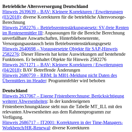
Betriebliche Altersversorgung Deutschland
Hinweis 2639639 – BAV: Kleinere Korrekturen / Erweiterungen
(03/2018)
: diverse Korrekturen für die betriebliche Altersvorsorge-
Berechnung
Hinweis 2582276 – Betriebsrentenstärkungsgesetz: SV-freie Renten
im Rentenermittler III
: Anpassungen für die Bereiche Berechnung
unverfallbare Anwartschaften, Hinterbliebenenrente,
Versorgungsaustausch beim Betriebsrentenstärkungsgesetz
Hinweis 2640698 – Vorausgesetzte Objekte für SAP-Hinweis
2582276
: Dieser Hinweis hat keine Auswirkungen auf bestehende
Funktionen. Er beinhaltet Objekte für Hinweis 2582276
Hinweis 2671271 – BAV: Kleinere Korrekturen / Erweiterungen
(04/2018)
: BAV Betreffende Änderungen
Hinweis 2680759 – RBM: In MI01-Meldung nicht Daten des
Übermittlers im Header
: Programmfehler wird behoben
Deutschland
Hinweis 2637067 – Eigene Fristenberechnung: Berücksichtigung
weiterer Abwesenheiten
: In der kundeneigenen
Fristenberechnungsklasse steht nun die Tabelle MT_ILL mit den
relevanten Abwesenheiten aus dem Rahmenprogramm zur
Verfügung.
Hinweis 2686717 – IT2001: Korrekturen in der Time-Managers-
Workbench/HR-Renewal
: diverse Korrekturen