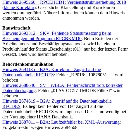
Hinweis 2695260 – RPCEHCD1: Verdienststrukturerhebung 2018
(kleine Korrektur)
: Gesetzliche Klarstellung und Korrekturen
werden durchgeführt. Nähere Informationen können dem Hinweis
entnommen werden.
Bauwirtschaft
Hinweis 2693812 – SKV: Fehlende Statusumsetzung beim
Bescheinigen mit Programm RPCBKMD0
: Beim Erstellen der
Arbeitnehmer- und Beschäftigungsnachweise wird bei einem
Produktivlauf der Status „Bescheinigt (01)“ nur bei der letzten Pernr.
Gesetzt. Dies wird hiermit behoben.
Behördenkommunikation
Hinweis 2691185 – B2A: Korrektur – Zugriff auf die
Datenbanktabelle RFCDES
: Fehler „RP016: „19878051…“ wird
behoben
Hinweis 2688640 – SV – rvBEA: Fehlernachricht trotz korrekter
Datenübertragung
: Fehler „01 SV OG57 TMODE Filltext“ wird
behoben
Hinweis 2674619 – B2A: Zugriff auf die Datenbanktabelle
RFCDES
: Es liegt kein Fehler vor. Der Zugriff auf die
Datenbanktabelle RFCDES wird angepasst. Dies ist notwendig bei
der Nutzung einer HANA Datenbank.
Hinweis 2687011 – B2A: Laufzeitfehler bei XML-Auswertung
:
Folgekorrektur wegen Hinweis 2684668