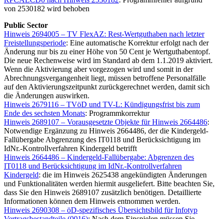
von 2530182 wird behoben
Public Sector
Hinweis 2694005 – TV FlexAZ: Rest-Wertguthaben nach letzter
Freistellungsperiode
: Eine automatische Korrektur erfolgt nach der
Änderung nur bis zu einer Höhe von 50 Cent je Wertguthabentopf.
Die neue Rechenweise wird im Standard ab dem 1.1.2019 aktiviert.
Wenn die Aktivierung aber vorgezogen wird und somit in der
Abrechnungsvergangenheit liegt, müssen betroffene Personalfälle
auf den Aktivierungszeitpunkt zurückgerechnet werden, damit sich
die Änderungen auswirken.
Hinweis 2679116 – TVöD und TV-L: Kündigungsfrist bis zum
Ende des sechsten Monats
: Programmkorrektur
Hinweis 2689107 – Vorausgesetzte Objekte für Hinweis 2664486
:
Notwendige Ergänzung zu Hinweis 2664486, der die Kindergeld-
Fallübergabe Abgrenzung des IT0118 und Berücksichtigung im
IdNr.-Kontrollverfahren Kindergeld betrifft
Hinweis 2664486 – Kindergeld-Fallübergabe: Abgrenzen des
IT0118 und Berücksichtigung im IdNr.-Kontrollverfahren
Kindergeld
: die im Hinweis 2625438 angekündigten Änderungen
und Funktionalitäten werden hiermit ausgeliefert. Bitte beachten Sie,
dass Sie den Hinweis 2689107 zusätzlich benötigen. Detaillierte
Informationen können dem Hinweis entnommen werden.
Hinweis 2690308 – öD-spezifisches Übersichtsbild für Infotyp
Vertragsbestandteile (0016)
: Nach dem Einspielen müssen Sie