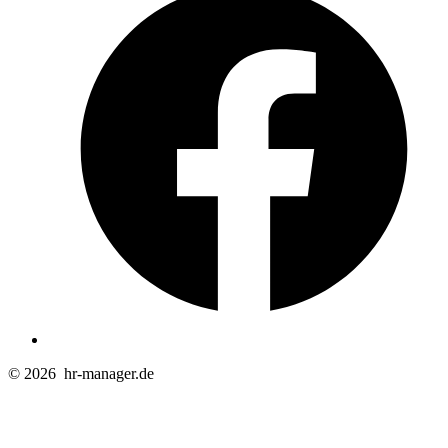
e
n
T
© 2026
hr-manager.de