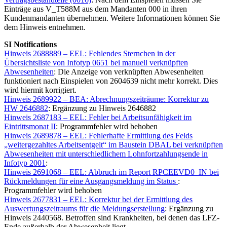
Einträge aus V_T588M aus dem Mandanten 000 in ihren
Kundenmandanten übernehmen. Weitere Informationen können Sie
dem Hinweis entnehmen.
SI Notifications
Hinweis 2688889 – EEL: Fehlendes Sternchen in der
Übersichtsliste von Infotyp 0651 bei manuell verknüpften
Abwesenheiten
: Die Anzeige von verknüpften Abwesenheiten
funktioniert nach Einspielen von 2604639 nicht mehr korrekt. Dies
wird hiermit korrigiert.
Hinweis 2689922 – BEA: Abrechnungszeiträume: Korrektur zu
HW 2646882
: Ergänzung zu Hinweis 2646882
Hinweis 2687183 – EEL: Fehler bei Arbeitsunfähigkeit im
Eintrittsmonat II
: Programmfehler wird behoben
Hinweis 2689878 – EEL: Fehlerhafte Ermittlung des Felds
„weitergezahltes Arbeitsentgelt“ im Baustein DBAL bei verknüpften
Abwesenheiten mit unterschiedlichem Lohnfortzahlungsende in
Infotyp 2001
:
Hinweis 2691068 – EEL: Abbruch im Report RPCEEVD0_IN bei
Rückmeldungen für eine Ausgangsmeldung im Status
:
Programmfehler wird behoben
Hinweis 2677831 – EEL: Korrektur bei der Ermittlung des
Auswertungszeitraums für die Meldungserstellung
: Ergänzung zu
Hinweis 2440568. Betroffen sind Krankheiten, bei denen das LFZ-
Ende außerhalb der Abwesenheit liegt.