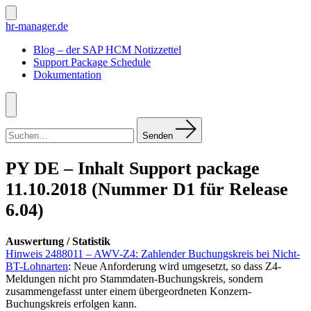
Zum
Inhalt
Suche
hr-manager.de
ein-/ausblenden
springen
Blog – der SAP HCM Notizzettel
Support Package Schedule
Dokumentation
Menü
Suchen
nach:
Senden
PY DE – Inhalt Support package
11.10.2018 (Nummer D1 für Release
6.04)
Auswertung / Statistik
Hinweis 2488011 – AWV-Z4: Zahlender Buchungskreis bei Nicht-
BT-Lohnarten
: Neue Anforderung wird umgesetzt, so dass Z4-
Meldungen nicht pro Stammdaten-Buchungskreis, sondern
zusammengefasst unter einem übergeordneten Konzern-
Buchungskreis erfolgen kann.