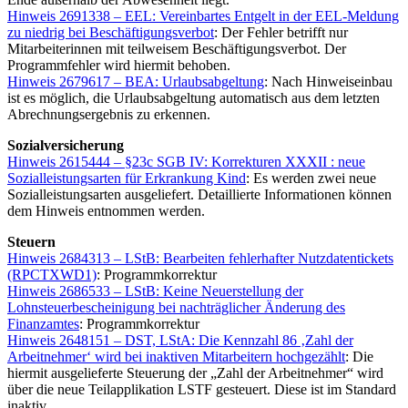
Hinweis 2691338 – EEL: Vereinbartes Entgelt in der EEL-Meldung
zu niedrig bei Beschäftigungsverbot
: Der Fehler betrifft nur
Mitarbeiterinnen mit teilweisem Beschäftigungsverbot. Der
Programmfehler wird hiermit behoben.
Hinweis 2679617 – BEA: Urlaubsabgeltung
: Nach Hinweiseinbau
ist es möglich, die Urlaubsabgeltung automatisch aus dem letzten
Abrechnungsergebnis zu erkennen.
Sozialversicherung
Hinweis 2615444 – §23c SGB IV: Korrekturen XXXII : neue
Sozialleistungsarten für Erkrankung Kind
: Es werden zwei neue
Sozialleistungsarten ausgeliefert. Detaillierte Informationen können
dem Hinweis entnommen werden.
Steuern
Hinweis 2684313 – LStB: Bearbeiten fehlerhafter Nutzdatentickets
(RPCTXWD1)
: Programmkorrektur
Hinweis 2686533 – LStB: Keine Neuerstellung der
Lohnsteuerbescheinigung bei nachträglicher Änderung des
Finanzamtes
: Programmkorrektur
Hinweis 2648151 – DST, LStA: Die Kennzahl 86 ‚Zahl der
Arbeitnehmer‘ wird bei inaktiven Mitarbeitern hochgezählt
: Die
hiermit ausgelieferte Steuerung der „Zahl der Arbeitnehmer“ wird
über die neue Teilapplikation LSTF gesteuert. Diese ist im Standard
inaktiv.