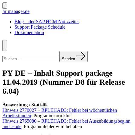
Zum
Inhalt
Suche
hr-manager.de
ein-/ausblenden
springen
Blog – der SAP HCM Notizzettel
Support Package Schedule
Dokumentation
Menü
Suchen
nach:
Senden
PY DE – Inhalt Support package
11.04.2019 (Nummer D8 für Release
6.04)
Auswertung / Statistik
Hinweis 2770027 – RPLEHAD3: Fehler bei wöchentlichen
Arbeitsstunden
: Programmkorrektur
Hinweis 2765080 – RPLEHAD3: Fehler bei Auszubildungsbeginn
und -ende
: Programmfehler wird behoben