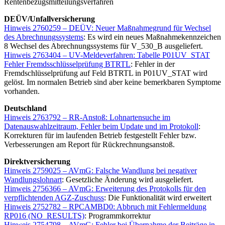
Rentenbezugsmitteilungsverfahren
DEÜV/Unfallversicherung
Hinweis 2760259 – DEÜV: Neuer Maßnahmegrund für Wechsel
des Abrechnungssystems
: Es wird ein neues Maßnahmekennzeichen
8 Wechsel des Abrechnungssystems für V_530_B ausgeliefert.
Hinweis 2763404 – UV-Meldeverfahren: Tabelle P01UV_STAT
Fehler Fremdsschlüsselprüfung BTRTL
: Fehler in der
Fremdschlüsselprüfung auf Feld BTRTL in P01UV_STAT wird
gelöst. Im normalen Betrieb sind aber keine bemerkbaren Symptome
vorhanden.
Deutschland
Hinweis 2763792 – RR-Anstoß: Lohnartensuche im
Datenauswahlzeitraum, Fehler beim Update und im Protokoll
:
Korrekturen für im laufenden Betrieb festgestellt Fehler bzw.
Verbesserungen am Report für Rückrechnungsanstoß.
Direktversicherung
Hinweis 2759025 – AVmG: Falsche Wandlung bei negativer
Wandlungslohnart
: Gesetzliche Änderung wird ausgeliefert.
Hinweis 2756366 – AVmG: Erweiterung des Protokolls für den
verpflichtenden AGZ-Zuschuss
: Die Funktionalität wird erweitert
Hinweis 2752782 – RPCAMBD0: Abbruch mit Fehlermeldung
RP016 (NO_RESULTS)
: Programmkorrektur
Hinweis 2754798 – AVmG: Fehler bei Übernahme der Beiträge in