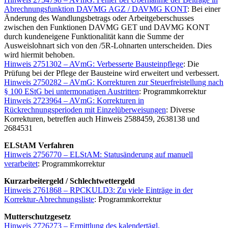
Abrechnungsfunktion DAVMG AGZ / DAVMG KONT
: Bei einer
Änderung des Wandlungsbetrags oder Arbeitgeberschusses
zwischen den Funktionen DAVMG GET und DAVMG KONT
durch kundeneigene Funktionalität kann die Summe der
Ausweislohnart sich von den /5R-Lohnarten unterscheiden. Dies
wird hiermit behoben.
Hinweis 2751302 – AVmG: Verbesserte Bausteinpflege
: Die
Prüfung bei der Pflege der Bausteine wird erweitert und verbessert.
Hinweis 2750282 – AVmG: Korrekturen zur Steuerfreistellung nach
§ 100 EStG bei untermonatigen Austritten
: Programmkorrektur
Hinweis 2723964 – AVmG: Korrekturen in
Rückrechnungsperioden mit Einzelüberweisungen
: Diverse
Korrekturen, betreffen auch Hinweis 2588459, 2638138 und
2684531
ELStAM Verfahren
Hinweis 2756770 – ELStAM: Statusänderung auf manuell
verarbeitet
: Programmkorrektur
Kurzarbeitergeld / Schlechtwettergeld
Hinweis 2761868 – RPCKULD3: Zu viele Einträge in der
Korrektur-Abrechnungsliste
: Programmkorrektur
Mutterschutzgesetz
Hinweis 2726273 – Ermittlung des kalendertägl.