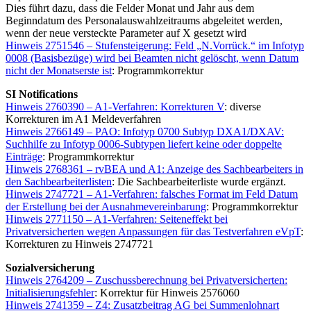
Dies führt dazu, dass die Felder Monat und Jahr aus dem
Beginndatum des Personalauswahlzeitraums abgeleitet werden,
wenn der neue versteckte Parameter auf X gesetzt wird
Hinweis 2751546 – Stufensteigerung: Feld „N.Vorrück.“ im Infotyp
0008 (Basisbezüge) wird bei Beamten nicht gelöscht, wenn Datum
nicht der Monatserste ist
: Programmkorrektur
SI Notifications
Hinweis 2760390 – A1-Verfahren: Korrekturen V
: diverse
Korrekturen im A1 Meldeverfahren
Hinweis 2766149 – PAO: Infotyp 0700 Subtyp DXA1/DXAV:
Suchhilfe zu Infotyp 0006-Subtypen liefert keine oder doppelte
Einträge
: Programmkorrektur
Hinweis 2768361 – rvBEA und A1: Anzeige des Sachbearbeiters in
den Sachbearbeiterlisten
: Die Sachbearbeiterliste wurde ergänzt.
Hinweis 2747721 – A1-Verfahren: falsches Format im Feld Datum
der Erstellung bei der Ausnahmevereinbarung
: Programmkorrektur
Hinweis 2771150 – A1-Verfahren: Seiteneffekt bei
Privatversicherten wegen Anpassungen für das Testverfahren eVpT
:
Korrekturen zu Hinweis 2747721
Sozialversicherung
Hinweis 2764209 – Zuschussberechnung bei Privatversicherten:
Initialisierungsfehler
: Korrektur für Hinweis 2576060
Hinweis 2741359 – Z4: Zusatzbeitrag AG bei Summenlohnart