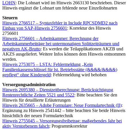
LOHN
: Die Lohnart wird im Hinweis 2663130 beschrieben. Dieser
Hinweis ergänzt die Lohnart um fehlende neue Einzellohnarten
Steuern
Hinweis 2766517 – Syntaxfehler in Include RPCSDMD2 nach
Einbau von SAP-Hinweis 2756601
: Korrektur des Hinweis
2756601
Hinweis 2756601 – Arbeitskammer: Berechnung der
Arbeitskammerbeiträge bei untermonatigen Splittzeiträumen und
negativen AK-Brutto
: Es werden die Teilapplikationen AKZB und
AKZS ausgeliefert. Weitere Infos können dem Hinweis entnommen
werden.
Hinweis 2753075 – LSTA: Fehlermeldung „Kein
Familienkassenschlüssel für lst. Betriebsstätte (&&&&/&&&&)
gepflegt“ ohne Kindergeld
: Fehlermeldung wird behoben
Versorgungsadministration
Hinweis 2695380 – Dienstzeitberechnung: Berücksichtigung
Rentenrechtliche Zeiten 5521 und 5522
: Bitte beachten Sie den
Hinweis für detaillierte Erläuterungen
Hinweis 2635665 – Adobe Formulare: Neue Formulartechnik (II)
:
Ergänzung zu Hinweis 2541442 – bitte beachten Sie beide Hinweis
hinsichtlich der neuen Formulartechnik
Hinweis 2755045 – Versorgungsfreibetrag: maßgebendes Jahr bei
aktiv Verstorbenem falsch
: Programmkorrektur