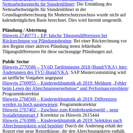
Nettoarbeitsentgelts für Stundenlöhner
: Die Ermittlung des
Nettoarbeitsentgelts für Stundenlöhner in der
Grundlagenberechnung für Mutterschutzzuschuss wurde nicht auf
kalendertäglichen Basis berechnet. Dies wird hiermit umgestellt.
Pfändung / Abtretung
Hinweis 2749773 – EP: falsche Tilgungsdifferenzen bei
Rückrechnung vor Pfändungsbeginn
: Bei einer Rückrechnung vor
den Beginn einer aktiven Pfändung treten fehlerhafte
Tilgungsdifferenzen für diese nachrangige Pfändungen auf.
Public Sector
Hinweis 2770586 – TVöD Tarifeinigung 2018 (Bund/VKA), hier:
Änderungen des TVÜ-Bund/VKA
: SAP Mustercustomizing wird
an tarifliche Vorgaben angepasst
Hinweis 2769955 – Kindergeldstatistik ab 2019: Meldung „Fehler
beim Lesen der Abrechnungsergebnisse“ und Performanceproblem
:
Programmkorrektur
Hinweis 2768560 – Kindergeldstatistik ab 2019: Differenzen
werden zu hoch ausgewiesen
: Programmkorrektur
Hinweis 2767402 – Zuschuss zum Kinderkrankengeld – neue
Sozialleistungsart J
: Korrektur zu Hinweis 2615444
Hinweis 2763086 – Kindergeldstatistik ab 2019: Selektion nach
Abrechnungskreis wird benötigt
: Durch die Änderung erhält der
Report eine neue Reportklasse, die den Abrechnungskreis enthält.