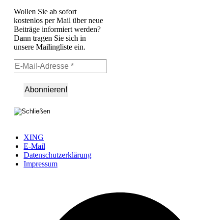
Wollen Sie ab sofort
kostenlos per Mail über neue
Beiträge informiert werden?
Dann tragen Sie sich in
unsere Mailingliste ein.
XING
E-Mail
Datenschutzerklärung
Impressum
Ö
F
i
e
n