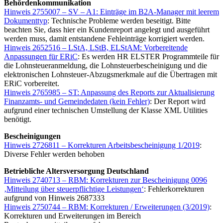
Behördenkommunikation
Hinweis 2755007 – SV – A1: Einträge im B2A-Manager mit leerem
Dokumenttyp
: Technische Probleme werden beseitigt. Bitte
beachten Sie, dass hier ein Kundenreport angelegt und ausgeführt
werden muss, damit entstandene Fehleinträge korrigiert werden.
Hinweis 2652516 – LStA, LStB, ELStAM: Vorbereitende
Anpassungen für ERiC
: Es werden HR ELSTER Programmteile für
die Lohnsteueranmeldung, die Lohnsteuerbescheinigung und die
elektronischen Lohnsteuer-Abzugsmerkmale auf die Übertragen mit
ERiC vorbereitet.
Hinweis 2765985 – ST: Anpassung des Reports zur Aktualisierung
Finanzamts- und Gemeindedaten (kein Fehler)
: Der Report wird
aufgrund einer technischen Umstellung der Klasse XML Utilities
benötigt.
Bescheinigungen
Hinweis 2726811 – Korrekturen Arbeitsbescheinigung 1/2019
:
Diverse Fehler werden behoben
Betriebliche Altersversorgung Deutschland
Hinweis 2740713 – RBM: Korrekturen zur Bescheinigung 0096
‚Mitteilung über steuerpflichtige Leistungen‘
: Fehlerkorrekturen
aufgrund von Hinweis 2687333
Hinweis 2750744 – RBM: Korrekturen / Erweiterungen (3/2019)
:
Korrekturen und Erweiterungen im Bereich