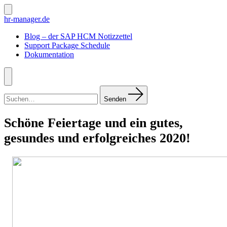
Zum
Inhalt
Suche
hr-manager.de
ein-/ausblenden
springen
Blog – der SAP HCM Notizzettel
Support Package Schedule
Dokumentation
Menü
Suchen
nach:
Senden
Schöne Feiertage und ein gutes,
gesundes und erfolgreiches 2020!