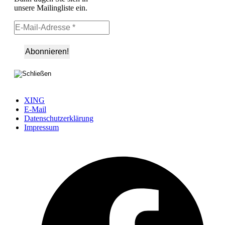
unsere Mailingliste ein.
XING
E-Mail
Datenschutzerklärung
Impressum
Ö
F
i
e
n
T