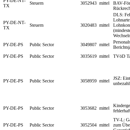
PY-DE-NT-
Steuern
3052943
mittel
BAV-Förd
TX
Rückrech
DLS: Feh
Lohnarte
PY-DE-NT-
Steuern
3020483
mittel
Lohnkont
TX
(mindest
Wechseln
Personal
PY-DE-PS
Public Sector
3049807
mittel
Berichts
PY-DE-PS
Public Sector
3035619
mittel
TVöD Ta
JSZ: Ein
PY-DE-PS
Public Sector
3058959
mittel
unbezahl
Kindergel
PY-DE-PS
Public Sector
3053682
mittel
fehlerhaf
TV-L: Ga
PY-DE-PS
Public Sector
3052504
mittel
zum Über