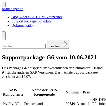
Zum
Inhalt
Suche
hr-manager.de
ein-/ausblenden
springen
Blog – der SAP HCM Notizzettel
Support Package Schedule
Dokumentation
Menü
Suchen
nach:
Senden
Supportpackage G6 vom 10.06.2021
Das Package G6 entspricht im Wesentlichen den Nummern K0 und
94 für die anderen SAP Versionen. Das nächste Supportpackage
erscheint am 15.07.
SAP-
Name der SAP-
Nummer
Prio
Komponente
Komponente
HR-DEH:
PA-PA-DE
Deutschland
3054913
mittel
Pflichtb