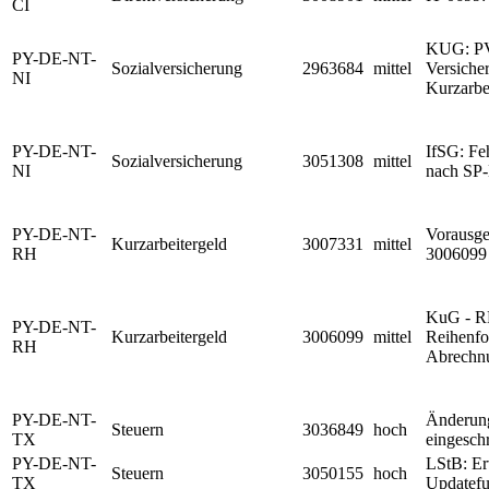
CI
KUG: PV-
PY-DE-NT-
Sozialversicherung
2963684
mittel
Versiche
NI
Kurzarbe
PY-DE-NT-
IfSG: Fe
Sozialversicherung
3051308
mittel
NI
nach SP-
PY-DE-NT-
Vorausge
Kurzarbeitergeld
3007331
mittel
RH
3006099
KuG - R
PY-DE-NT-
Kurzarbeitergeld
3006099
mittel
Reihenfo
RH
Abrechnu
PY-DE-NT-
Änderun
Steuern
3036849
hoch
TX
eingesch
PY-DE-NT-
LStB: Er
Steuern
3050155
hoch
TX
Updatefu