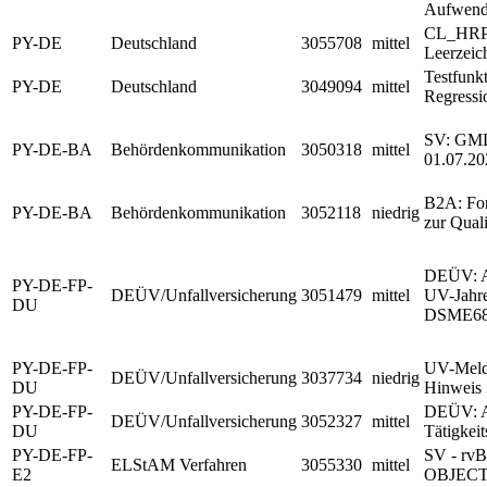
Aufwend
CL_HRP
PY-DE
Deutschland
3055708
mittel
Leerzeic
Testfunk
PY-DE
Deutschland
3049094
mittel
Regressio
SV: GML
PY-DE-BA
Behördenkommunikation
3050318
mittel
01.07.20
B2A: For
PY-DE-BA
Behördenkommunikation
3052118
niedrig
zur Qual
DEÜV: Ab
PY-DE-FP-
DEÜV/Unfallversicherung
3051479
mittel
UV-Jahre
DU
DSME6
PY-DE-FP-
UV-Meld
DEÜV/Unfallversicherung
3037734
niedrig
DU
Hinweis
PY-DE-FP-
DEÜV: Ak
DEÜV/Unfallversicherung
3052327
mittel
DU
Tätigkei
PY-DE-FP-
SV - rvB
ELStAM Verfahren
3055330
mittel
E2
OBJEC