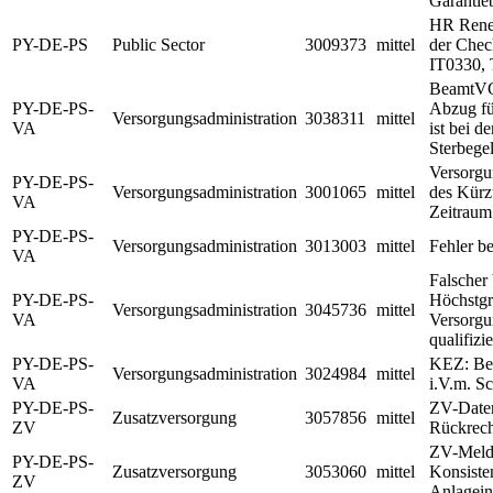
Garantie
HR Renew
PY-DE-PS
Public Sector
3009373
mittel
der Chec
IT0330, 
BeamtVG
PY-DE-PS-
Abzug fü
Versorgungsadministration
3038311
mittel
VA
ist bei 
Sterbege
Versorgu
PY-DE-PS-
Versorgungsadministration
3001065
mittel
des Kürz
VA
Zeitraum
PY-DE-PS-
Versorgungsadministration
3013003
mittel
Fehler b
VA
Falscher
PY-DE-PS-
Höchstgr
Versorgungsadministration
3045736
mittel
VA
Versorgu
qualifizi
PY-DE-PS-
KEZ: Be
Versorgungsadministration
3024984
mittel
VA
i.V.m. Sc
PY-DE-PS-
ZV-Daten
Zusatzversorgung
3057856
mittel
ZV
Rückrech
ZV-Melde
PY-DE-PS-
Zusatzversorgung
3053060
mittel
Konsiste
ZV
Anlageins