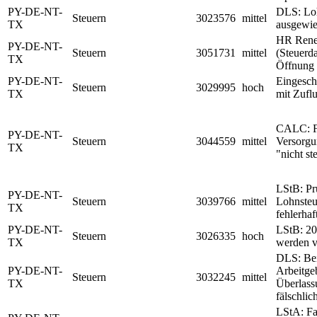
PY-DE-NT-
DLS: Loh
Steuern
3023576
mittel
TX
ausgewi
HR Rene
PY-DE-NT-
Steuern
3051731
mittel
(Steuerd
TX
Öffnung 
PY-DE-NT-
Eingesch
Steuern
3029995
hoch
TX
mit Zuflu
CALC: Fe
PY-DE-NT-
Steuern
3044559
mittel
Versorgu
TX
"nicht st
LStB: Pr
PY-DE-NT-
Steuern
3039766
mittel
Lohnsteu
TX
fehlerha
PY-DE-NT-
LStB: 20
Steuern
3026335
hoch
TX
werden v
DLS: Bei
PY-DE-NT-
Arbeitge
Steuern
3032245
mittel
TX
Überlass
fälschlic
LStA: Fa