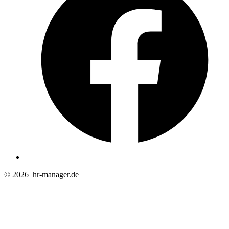
n
T
© 2026
hr-manager.de