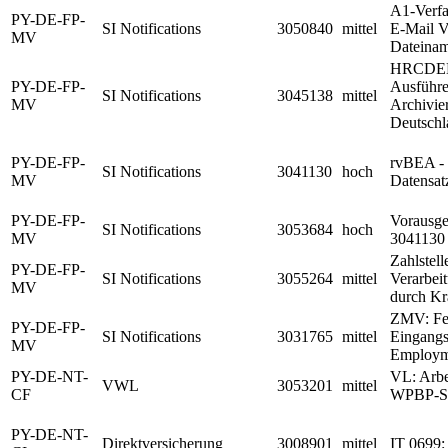
A1-Verfa
PY-DE-FP-
SI Notifications
3050840
mittel
E-Mail V
MV
Dateina
HRCDENT
PY-DE-FP-
Ausführe
SI Notifications
3045138
mittel
MV
Archivie
Deutschl
PY-DE-FP-
rvBEA -
SI Notifications
3041130
hoch
MV
Datensat
PY-DE-FP-
Vorausge
SI Notifications
3053684
hoch
MV
3041130
Zahlstel
PY-DE-FP-
SI Notifications
3055264
mittel
Verarbei
MV
durch Kr
ZMV: Feh
PY-DE-FP-
SI Notifications
3031765
mittel
Eingang
MV
Employmen
PY-DE-NT-
VL: Arbe
VWL
3053201
mittel
CF
WPBP-Spl
PY-DE-NT-
Direktversicherung
3008901
mittel
IT 0699: