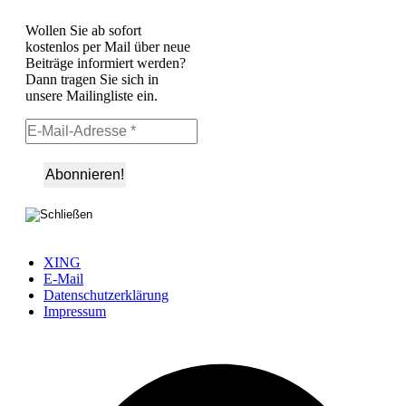
Wollen Sie ab sofort
kostenlos per Mail über neue
Beiträge informiert werden?
Dann tragen Sie sich in
unsere Mailingliste ein.
XING
E-Mail
Datenschutzerklärung
Impressum
Ö
F
i
e