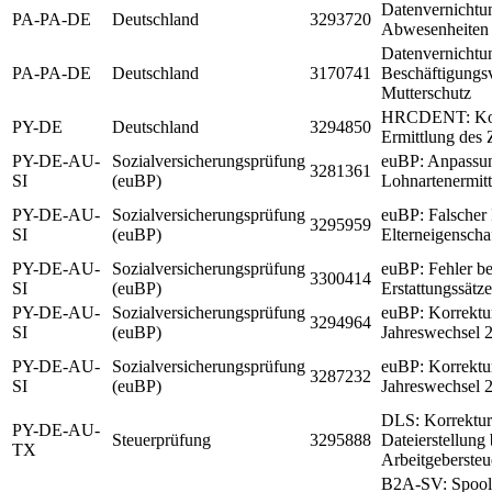
Datenvernichtu
PA-PA-DE
Deutschland
3293720
Abwesenheiten
Datenvernichtu
PA-PA-DE
Deutschland
3170741
Beschäftigungs
Mutterschutz
HRCDENT: Kor
PY-DE
Deutschland
3294850
Ermittlung des 
PY-DE-AU-
Sozialversicherungsprüfung
euBP: Anpassun
3281361
SI
(euBP)
Lohnartenermit
PY-DE-AU-
Sozialversicherungsprüfung
euBP: Falscher 
3295959
SI
(euBP)
Elterneigensch
PY-DE-AU-
Sozialversicherungsprüfung
euBP: Fehler be
3300414
SI
(euBP)
Erstattungssätz
PY-DE-AU-
Sozialversicherungsprüfung
euBP: Korrektu
3294964
SI
(euBP)
Jahreswechsel 2
PY-DE-AU-
Sozialversicherungsprüfung
euBP: Korrektu
3287232
SI
(euBP)
Jahreswechsel 2
DLS: Korrektur
PY-DE-AU-
Steuerprüfung
3295888
Dateierstellung
TX
Arbeitgeberste
B2A-SV: Spool