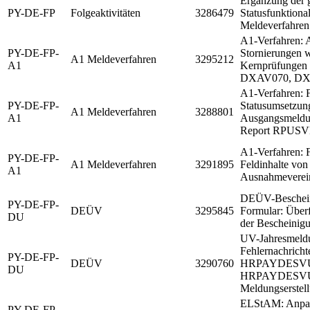
Ergänzung der 
PY-DE-FP
Folgeaktivitäten
3286479
Statusfunktional
Meldeverfahren
A1-Verfahren: 
PY-DE-FP-
Stornierungen 
A1 Meldeverfahren
3295212
A1
Kernprüfunge
DXAV070, D
A1-Verfahren: 
PY-DE-FP-
Statusumsetzun
A1 Meldeverfahren
3288801
A1
Ausgangsmeldu
Report RPU
A1-Verfahren: F
PY-DE-FP-
A1 Meldeverfahren
3291895
Feldinhalte von
A1
Ausnahmeverei
DEÜV-Beschei
PY-DE-FP-
DEÜV
3295845
Formular: Überf
DU
der Bescheinig
UV-Jahresmeld
Fehlernachricht
PY-DE-FP-
DEÜV
3290760
HRPAYDESVU
DU
HRPAYDESVUV
Meldungserstel
ELStAM: Anpas
PY-DE-FP-