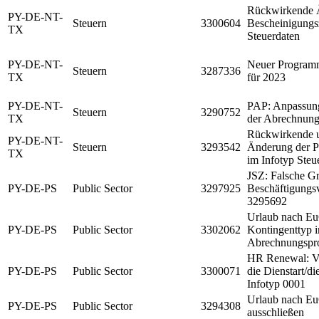
Rückwirkende 
PY-DE-NT-
Steuern
3300604
Bescheinigungs
TX
Steuerdaten
PY-DE-NT-
Neuer Program
Steuern
3287336
TX
für 2023
PY-DE-NT-
PAP: Anpassung
Steuern
3290752
TX
der Abrechnun
Rückwirkende u
PY-DE-NT-
Steuern
3293542
Änderung der P
TX
im Infotyp Steu
JSZ: Falsche Gr
PY-DE-PS
Public Sector
3297925
Beschäftigungs
3295692
Urlaub nach E
PY-DE-PS
Public Sector
3302062
Kontingenttyp 
Abrechnungspro
HR Renewal: Vo
PY-DE-PS
Public Sector
3300071
die Dienstart/di
Infotyp 0001
Urlaub nach Eu
PY-DE-PS
Public Sector
3294308
ausschließen