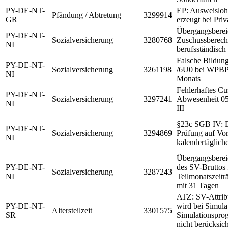
PY-DE-NT-
EP: Ausweislohn
Pfändung / Abtretung
3299914
GR
erzeugt bei Priv
Übergangsberei
PY-DE-NT-
Sozialversicherung
3280768
Zuschussberech
NI
berufsständisch
Falsche Bildun
PY-DE-NT-
Sozialversicherung
3261198
/6U0 bei WPBP-
NI
Monats
Fehlerhaftes Cu
PY-DE-NT-
Sozialversicherung
3297241
Abwesenheit 05
NI
III
§23c SGB IV: E
PY-DE-NT-
Sozialversicherung
3294869
Prüfung auf Vo
NI
kalendertäglich
Übergangsbere
PY-DE-NT-
des SV-Bruttos 
Sozialversicherung
3287243
NI
Teilmonatszeit
mit 31 Tagen
ATZ: SV-Attrib
PY-DE-NT-
wird bei Simula
Altersteilzeit
3301575
SR
Simulationsp
nicht berücksich