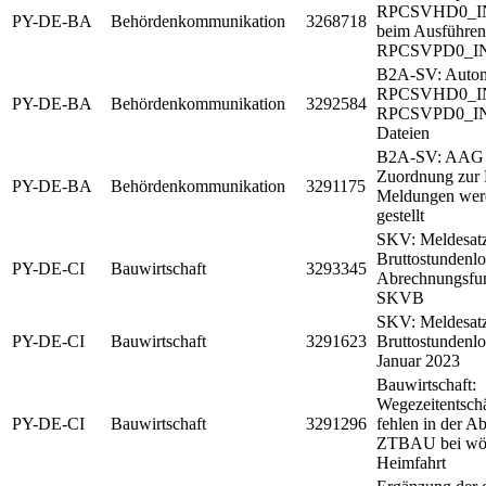
RPCSVHD0_IN 
PY-DE-BA
Behördenkommunikation
3268718
beim Ausführen
RPCSVPD0_I
B2A-SV: Automa
RPCSVHD0_IN 
PY-DE-BA
Behördenkommunikation
3292584
RPCSVPD0_IN v
Dateien
B2A-SV: AAG -
Zuordnung zur 
PY-DE-BA
Behördenkommunikation
3291175
Meldungen werd
gestellt
SKV: Meldesa
Bruttostundenl
PY-DE-CI
Bauwirtschaft
3293345
Abrechnungsf
SKVB
SKV: Meldesa
PY-DE-CI
Bauwirtschaft
3291623
Bruttostundenlo
Januar 2023
Bauwirtschaft:
Wegezeitentsch
PY-DE-CI
Bauwirtschaft
3291296
fehlen in der A
ZTBAU bei wöc
Heimfahrt