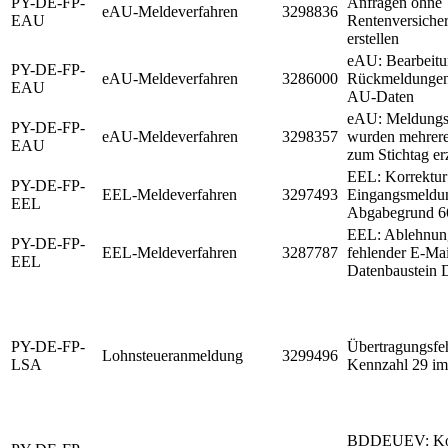
PY-DE-FP-
Anfragen ohne
eAU-Meldeverfahren
3298836
EAU
Rentenversich
erstellen
eAU: Bearbeit
PY-DE-FP-
eAU-Meldeverfahren
3286000
Rückmeldungen 
EAU
AU-Daten
eAU: Meldungser
PY-DE-FP-
eAU-Meldeverfahren
3298357
wurden mehrer
EAU
zum Stichtag er
EEL: Korrektur
PY-DE-FP-
EEL-Meldeverfahren
3297493
Eingangsmeldu
EEL
Abgabegrund 6
EEL: Ablehnun
PY-DE-FP-
EEL-Meldeverfahren
3287787
fehlender E-Ma
EEL
Datenbaustein
PY-DE-FP-
Übertragungsfeh
Lohnsteueranmeldung
3299496
LSA
Kennzahl 29 i
BDDEUEV: Kor