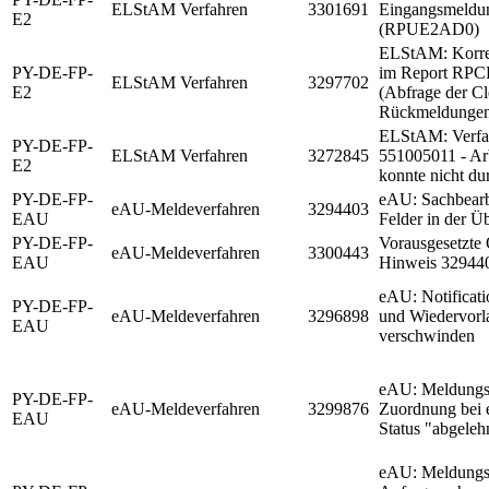
ELStAM Verfahren
3301691
Eingangsmeldun
E2
(RPUE2AD0)
ELStAM: Korrekt
PY-DE-FP-
im Report RP
ELStAM Verfahren
3297702
E2
(Abfrage der Cl
Rückmeldunge
ELStAM: Verfa
PY-DE-FP-
ELStAM Verfahren
3272845
551005011 - Ar
E2
konnte nicht du
PY-DE-FP-
eAU: Sachbearbe
eAU-Meldeverfahren
3294403
EAU
Felder in der Üb
PY-DE-FP-
Vorausgesetzte
eAU-Meldeverfahren
3300443
EAU
Hinweis 32944
eAU: Notificati
PY-DE-FP-
eAU-Meldeverfahren
3296898
und Wiedervorl
EAU
verschwinden
eAU: Meldungs
PY-DE-FP-
eAU-Meldeverfahren
3299876
Zuordnung bei
EAU
Status "abgeleh
eAU: Meldungse