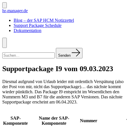
Zum
Inhalt
Suche
hr-manager.de
ein-/ausblenden
springen
Blog – der SAP HCM Notizzettel
Support Package Schedule
Dokumentation
Menü
Suchen
nach:
Senden
Supportpackage I9 vom 09.03.2023
Diesmal aufgrund von Urlaub leider mit ordentlich Verspätung (also
der Post von mir, nicht das Supportpackage)… das nächste kommt
wieder pünktlich. Das Package I9 entspricht im Wesentlichen den
Nummern M3 und B7 für die anderen SAP Versionen. Das nächste
Supportpackage erscheint am 06.04.2023.
SAP-
Name der SAP-
Nummer
Komponente
Komponente