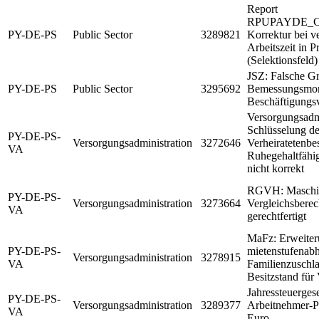
Report
RPUPAYDE_
PY-DE-PS
Public Sector
3289821
Korrektur bei ve
Arbeitszeit in P
(Selektionsfeld)
JSZ: Falsche Gr
PY-DE-PS
Public Sector
3295692
Bemessungsmon
Beschäftigungs
Versorgungsadmi
Schlüsselung d
PY-DE-PS-
Versorgungsadministration
3272646
Verheiratetenbes
VA
Ruhegehaltfähi
nicht korrekt
RGVH: Maschin
PY-DE-PS-
Versorgungsadministration
3273664
Vergleichsberec
VA
gerechtfertigt
MaFz: Erweite
PY-DE-PS-
mietenstufenab
Versorgungsadministration
3278915
VA
Familienzuschl
Besitzstand für
Jahressteuerges
PY-DE-PS-
Versorgungsadministration
3289377
Arbeitnehmer-P
VA
Euro