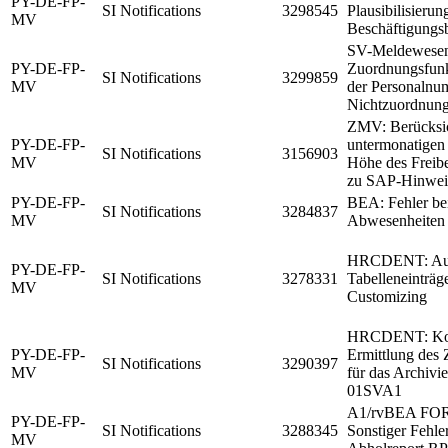
PY-DE-FP-
SI Notifications
3298545
Plausibilisierun
MV
Beschäftigungsb
SV-Meldewesen
PY-DE-FP-
Zuordnungsfunkt
SI Notifications
3299859
MV
der Personalnu
Nichtzuordnun
ZMV: Berücksi
PY-DE-FP-
untermonatigen
SI Notifications
3156903
MV
Höhe des Freib
zu SAP-Hinwei
PY-DE-FP-
BEA: Fehler be
SI Notifications
3284837
MV
Abwesenheiten
HRCDENT: Ausl
PY-DE-FP-
SI Notifications
3278331
Tabelleneinträg
MV
Customizing
HRCDENT: Kor
PY-DE-FP-
Ermittlung des Z
SI Notifications
3290397
MV
für das Archivie
01SVA1
A1/rvBEA FOR
PY-DE-FP-
SI Notifications
3288345
Sonstiger Feh
MV