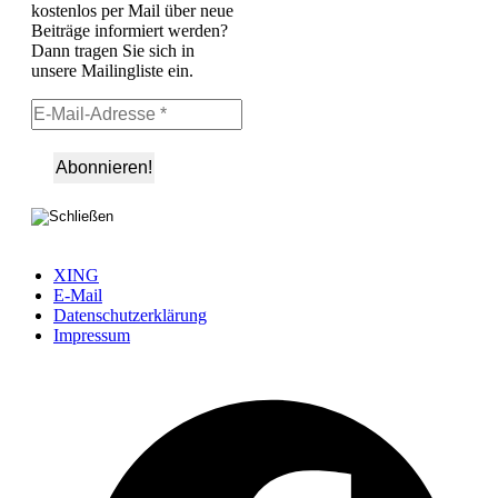
kostenlos per Mail über neue
Beiträge informiert werden?
Dann tragen Sie sich in
unsere Mailingliste ein.
XING
E-Mail
Datenschutzerklärung
Impressum
Ö
F
i
e
n
T