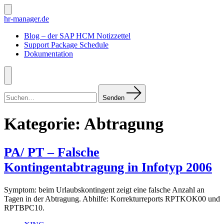
Zum
Inhalt
Suche
hr-manager.de
ein-/ausblenden
springen
Blog – der SAP HCM Notizzettel
Support Package Schedule
Dokumentation
Menü
Suchen
nach:
Senden
Kategorie:
Abtragung
PA/ PT – Falsche
Kontingentabtragung in Infotyp 2006
Symptom: beim Urlaubskontingent zeigt eine falsche Anzahl an
Tagen in der Abtragung. Abhilfe: Korrekturreports RPTKOK00 und
RPTBPC10.