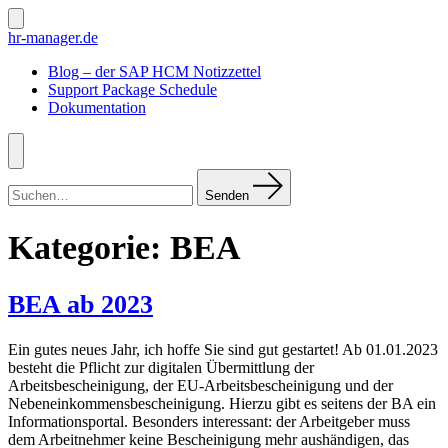
Zum
Inhalt
Suche
hr-manager.de
ein-/ausblenden
springen
Blog – der SAP HCM Notizzettel
Support Package Schedule
Dokumentation
Menü
Suchen
nach:
Senden
Kategorie:
BEA
BEA ab 2023
Ein gutes neues Jahr, ich hoffe Sie sind gut gestartet! Ab 01.01.2023
besteht die Pflicht zur digitalen Übermittlung der
Arbeitsbescheinigung, der EU-Arbeitsbescheinigung und der
Nebeneinkommensbescheinigung. Hierzu gibt es seitens der BA ein
Informationsportal. Besonders interessant: der Arbeitgeber muss
dem Arbeitnehmer keine Bescheinigung mehr aushändigen, das