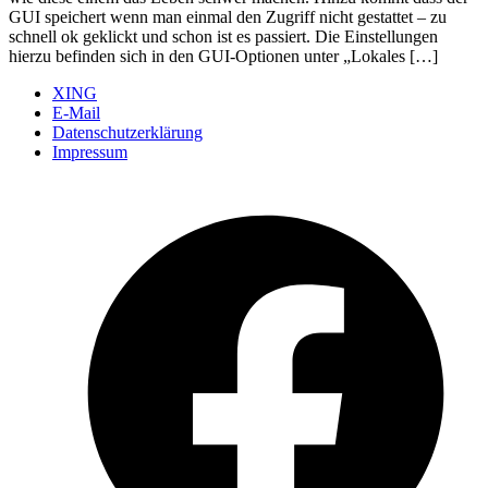
GUI speichert wenn man einmal den Zugriff nicht gestattet – zu
schnell ok geklickt und schon ist es passiert. Die Einstellungen
hierzu befinden sich in den GUI-Optionen unter „Lokales […]
XING
E-Mail
Datenschutzerklärung
Impressum
Ö
F
i
e
n
T