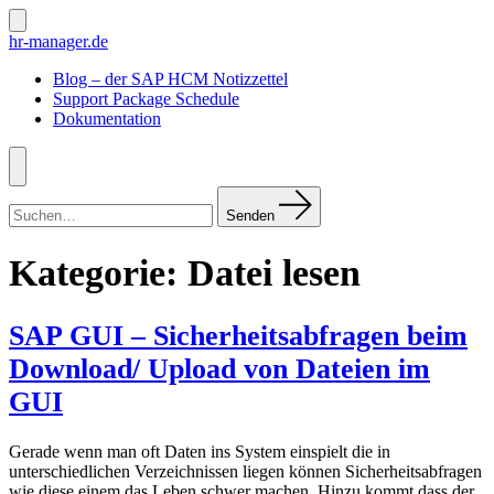
Zum
Inhalt
Suche
hr-manager.de
ein-/ausblenden
springen
Blog – der SAP HCM Notizzettel
Support Package Schedule
Dokumentation
Menü
Suchen
nach:
Senden
Kategorie:
Datei lesen
SAP GUI – Sicherheitsabfragen beim
Download/ Upload von Dateien im
GUI
Gerade wenn man oft Daten ins System einspielt die in
unterschiedlichen Verzeichnissen liegen können Sicherheitsabfragen
wie diese einem das Leben schwer machen. Hinzu kommt dass der