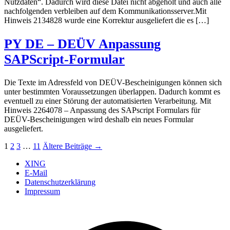
Nutzdaten“. Dadurch wird diese Datei nicht abgeholt und auch alle
nachfolgenden verbleiben auf dem Kommunikationsserver.Mit
Hinweis 2134828 wurde eine Korrektur ausgeliefert die es […]
PY DE – DEÜV Anpassung
SAPScript-Formular
Die Texte im Adressfeld von DEÜV-Bescheinigungen können sich
unter bestimmten Voraussetzungen überlappen. Dadurch kommt es
eventuell zu einer Störung der automatisierten Verarbeitung. Mit
Hinweis 2264078 – Anpassung des SAPscript Formulars für
DEÜV-Bescheinigungen wird deshalb ein neues Formular
ausgeliefert.
Seitennummerierung
1
2
3
…
11
Ältere
Beiträge
→
der
XING
E-Mail
Beiträge
Datenschutzerklärung
Impressum
Ö
F
i