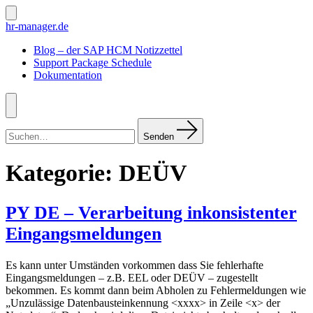
Zum
Inhalt
Suche
hr-manager.de
ein-/ausblenden
springen
Blog – der SAP HCM Notizzettel
Support Package Schedule
Dokumentation
Menü
Suchen
nach:
Senden
Kategorie:
DEÜV
PY DE – Verarbeitung inkonsistenter
Eingangsmeldungen
Es kann unter Umständen vorkommen dass Sie fehlerhafte
Eingangsmeldungen – z.B. EEL oder DEÜV – zugestellt
bekommen. Es kommt dann beim Abholen zu Fehlermeldungen wie
„Unzulässige Datenbausteinkennung <xxxx> in Zeile <x> der