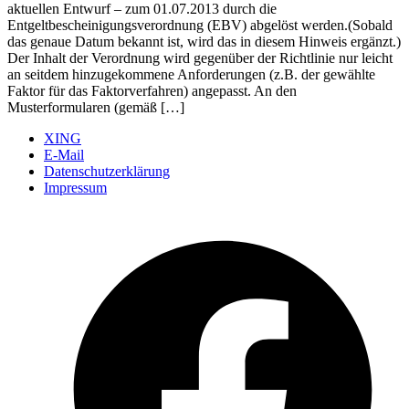
aktuellen Entwurf – zum 01.07.2013 durch die
Entgeltbescheinigungsverordnung (EBV) abgelöst werden.(Sobald
das genaue Datum bekannt ist, wird das in diesem Hinweis ergänzt.)
Der Inhalt der Verordnung wird gegenüber der Richtlinie nur leicht
an seitdem hinzugekommene Anforderungen (z.B. der gewählte
Faktor für das Faktorverfahren) angepasst. An den
Musterformularen (gemäß […]
XING
E-Mail
Datenschutzerklärung
Impressum
Ö
F
i
e
n
T