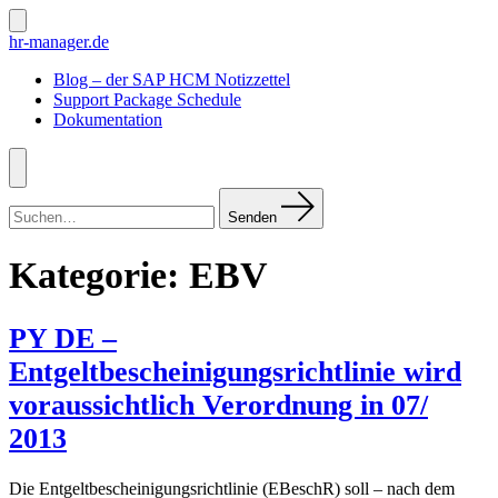
Zum
Inhalt
Suche
hr-manager.de
ein-/ausblenden
springen
Blog – der SAP HCM Notizzettel
Support Package Schedule
Dokumentation
Menü
Suchen
nach:
Senden
Kategorie:
EBV
PY DE –
Entgeltbescheinigungsrichtlinie wird
voraussichtlich Verordnung in 07/
2013
Die Entgeltbescheinigungsrichtlinie (EBeschR) soll – nach dem