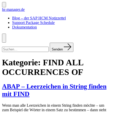
Zum
Inhalt
Suche
hr-manager.de
ein-/ausblenden
springen
Blog – der SAP HCM Notizzettel
Support Package Schedule
Dokumentation
Menü
Suchen
nach:
Senden
Kategorie:
FIND ALL
OCCURRENCES OF
ABAP – Leerzeichen in String finden
mit FIND
Wenn man alle Leerzeichen in einem String finden möchte – um
zum Beispiel die Wörter in einem Satz zu bestimmen – dann steht