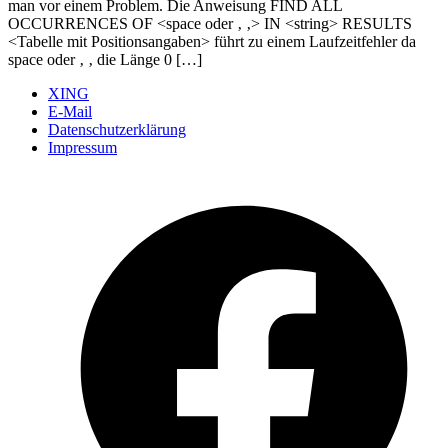
man vor einem Problem. Die Anweisung FIND ALL
OCCURRENCES OF <space oder ‚ ‚> IN <string> RESULTS
<Tabelle mit Positionsangaben> führt zu einem Laufzeitfehler da
space oder ‚ ‚ die Länge 0 […]
XING
E-Mail
Datenschutzerklärung
Impressum
Ö
F
i
e
n
T