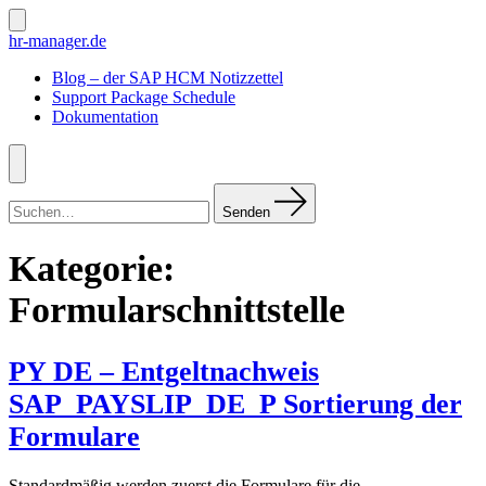
Zum
Inhalt
Suche
hr-manager.de
ein-/ausblenden
springen
Blog – der SAP HCM Notizzettel
Support Package Schedule
Dokumentation
Menü
Suchen
nach:
Senden
Kategorie:
Formularschnittstelle
PY DE – Entgeltnachweis
SAP_PAYSLIP_DE_P Sortierung der
Formulare
Standardmäßig werden zuerst die Formulare für die