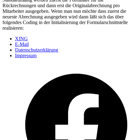
Rückrechnungen und dann erst die Originalabrechnung pro
Mitarbeiter ausgegeben. Wenn man nun möchte dass zuerst die
neueste Abrechnung ausgegeben wird dann läßt sich das über
folgendes Coding in der Initialisierung der Formularschnittstelle
realisieren:
XING
E-Mail
Datenschutzerklärung
Impressum
Ö
F
i
e
n
T