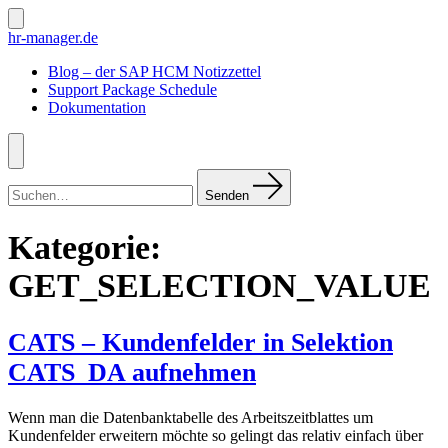
Zum
Inhalt
Suche
hr-manager.de
ein-/ausblenden
springen
Blog – der SAP HCM Notizzettel
Support Package Schedule
Dokumentation
Menü
Suchen
nach:
Senden
Kategorie:
GET_SELECTION_VALUE
CATS – Kundenfelder in Selektion
CATS_DA aufnehmen
Wenn man die Datenbanktabelle des Arbeitszeitblattes um
Kundenfelder erweitern möchte so gelingt das relativ einfach über