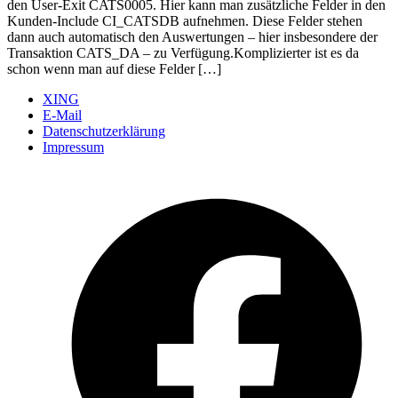
den User-Exit CATS0005. Hier kann man zusätzliche Felder in den
Kunden-Include CI_CATSDB aufnehmen. Diese Felder stehen
dann auch automatisch den Auswertungen – hier insbesondere der
Transaktion CATS_DA – zu Verfügung.Komplizierter ist es da
schon wenn man auf diese Felder […]
XING
E-Mail
Datenschutzerklärung
Impressum
Ö
F
i
e
n
T