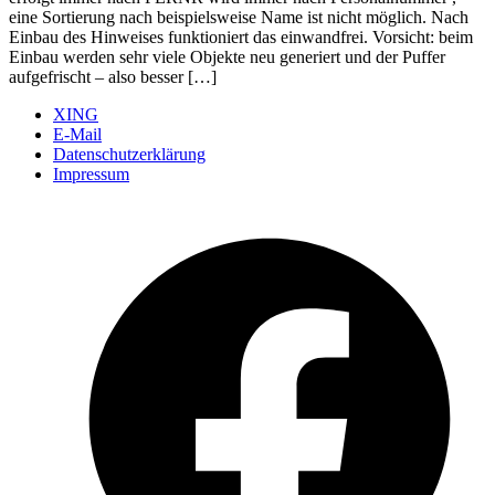
eine Sortierung nach beispielsweise Name ist nicht möglich. Nach
Einbau des Hinweises funktioniert das einwandfrei. Vorsicht: beim
Einbau werden sehr viele Objekte neu generiert und der Puffer
aufgefrischt – also besser […]
XING
E-Mail
Datenschutzerklärung
Impressum
Ö
F
i
e
n
T