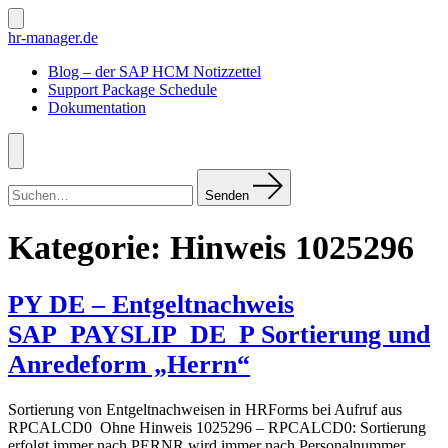
Zum
Inhalt
Suche
hr-manager.de
ein-/ausblenden
springen
Blog – der SAP HCM Notizzettel
Support Package Schedule
Dokumentation
Menü
Suchen
nach:
Senden
Kategorie:
Hinweis 1025296
PY DE – Entgeltnachweis
SAP_PAYSLIP_DE_P Sortierung und
Anredeform „Herrn“
Sortierung von Entgeltnachweisen in HRForms bei Aufruf aus
RPCALCD0 Ohne Hinweis 1025296 – RPCALCD0: Sortierung
erfolgt immer nach PERNR wird immer nach Personalnummer ,