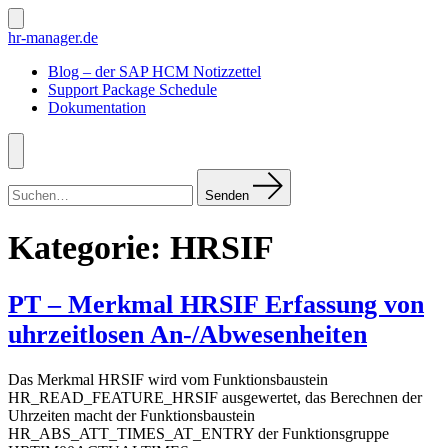
Zum
Inhalt
Suche
hr-manager.de
ein-/ausblenden
springen
Blog – der SAP HCM Notizzettel
Support Package Schedule
Dokumentation
Menü
Suchen
nach:
Senden
Kategorie:
HRSIF
PT – Merkmal HRSIF Erfassung von
uhrzeitlosen An-/Abwesenheiten
Das Merkmal HRSIF wird vom Funktionsbaustein
HR_READ_FEATURE_HRSIF ausgewertet, das Berechnen der
Uhrzeiten macht der Funktionsbaustein
HR_ABS_ATT_TIMES_AT_ENTRY der Funktionsgruppe